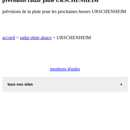
prévisions radar pluie URSCHENHEIM
O
P
Q
R
S
T
U
prévisions de la pluie pour les prochaines heures URSCHENHEIM
V
W
X
Y
Z
accueil
>
radar pluie alsace
> URSCHENHEIM
mentions légales
tous nos sites
commune de france
villes et villages en alsace
sites de france