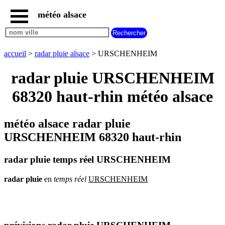
météo alsace
accueil
météo
URSCHENHEIM
accueil
>
radar pluie alsace
> URSCHENHEIM
carte
météo
radar pluie URSCHENHEIM
alsace
68320 haut-rhin météo alsace
radar
pluie
alsace
météo alsace radar pluie
carte
météo
URSCHENHEIM 68320 haut-rhin
france
météo
radar pluie temps réel URSCHENHEIM
villes
et
villages
radar
pluie
en
temps
réel
URSCHENHEIM
commencant
par
A
B
C
D
E
F
G
H
I
J
K
L
M
N