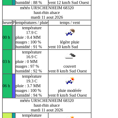
humidité : 88 %
vent 12 km/h Sud Ouest
météo URSCHENHEIM 68320
haut-rhin alsace
mardi 11 aout 2026
heure
P
températures / pluie
temps / vent
température
17.9 C
00 h
pluie : 0.4 MM
nuages : 100 %
légère pluie
humidité : 91 %
vent 10 km/h Sud
température
16.9 C
03 h
pluie : 0 MM
nuages : 97 %
couvert
humidité : 92 %
vent 8 km/h Sud Ouest
température
19.3 C
06 h
pluie : 3.7 MM
nuages : 100 %
pluie modérée
humidité : 94 %
vent 8 km/h Sud Ouest
météo URSCHENHEIM 68320
haut-rhin alsace
mardi 11 aout 2026
température