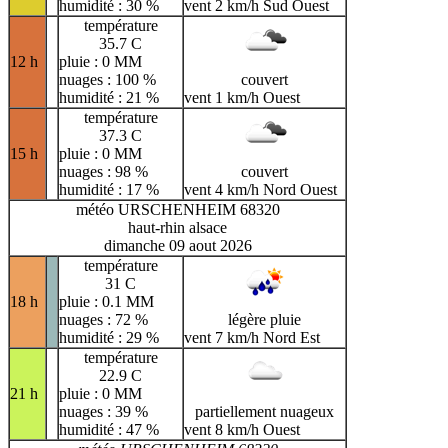
humidité : 30 %
vent 2 km/h Sud Ouest
température
35.7 C
12 h
pluie : 0 MM
nuages : 100 %
couvert
humidité : 21 %
vent 1 km/h Ouest
température
37.3 C
15 h
pluie : 0 MM
nuages : 98 %
couvert
humidité : 17 %
vent 4 km/h Nord Ouest
météo URSCHENHEIM 68320
haut-rhin alsace
dimanche 09 aout 2026
température
31 C
18 h
pluie : 0.1 MM
nuages : 72 %
légère pluie
humidité : 29 %
vent 7 km/h Nord Est
température
22.9 C
21 h
pluie : 0 MM
nuages : 39 %
partiellement nuageux
humidité : 47 %
vent 8 km/h Ouest