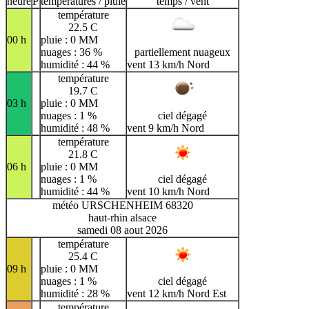
heure
P
températures / pluie
temps / vent
température
22.5 C
00 h
pluie : 0 MM
nuages : 36 %
partiellement nuageux
humidité : 44 %
vent 13 km/h Nord
température
19.7 C
03 h
pluie : 0 MM
nuages : 1 %
ciel dégagé
humidité : 48 %
vent 9 km/h Nord
température
21.8 C
06 h
pluie : 0 MM
nuages : 1 %
ciel dégagé
humidité : 44 %
vent 10 km/h Nord
météo URSCHENHEIM 68320
haut-rhin alsace
samedi 08 aout 2026
température
25.4 C
09 h
pluie : 0 MM
nuages : 1 %
ciel dégagé
humidité : 28 %
vent 12 km/h Nord Est
température