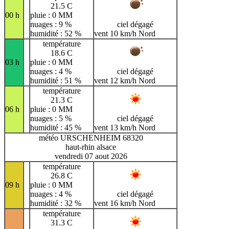
21.5 C
00 h
pluie : 0 MM
nuages : 9 %
ciel dégagé
humidité : 52 %
vent 10 km/h Nord
température
18.6 C
03 h
pluie : 0 MM
nuages : 4 %
ciel dégagé
humidité : 51 %
vent 12 km/h Nord
température
21.3 C
06 h
pluie : 0 MM
nuages : 5 %
ciel dégagé
humidité : 45 %
vent 13 km/h Nord
météo URSCHENHEIM 68320
haut-rhin alsace
vendredi 07 aout 2026
température
26.8 C
09 h
pluie : 0 MM
nuages : 4 %
ciel dégagé
humidité : 32 %
vent 16 km/h Nord
température
31.3 C