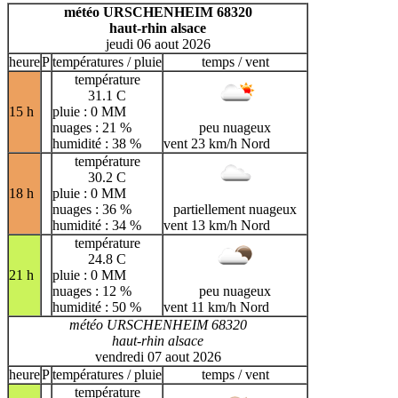
H
I
J
K
L
M
N
météo URSCHENHEIM 68320
haut-rhin alsace
O
P
Q
R
S
T
U
jeudi 06 aout 2026
V
W
X
Y
Z
heure
P
températures / pluie
temps / vent
température
31.1 C
15 h
pluie : 0 MM
nuages : 21 %
peu nuageux
humidité : 38 %
vent 23 km/h Nord
température
30.2 C
18 h
pluie : 0 MM
nuages : 36 %
partiellement nuageux
humidité : 34 %
vent 13 km/h Nord
température
24.8 C
21 h
pluie : 0 MM
nuages : 12 %
peu nuageux
humidité : 50 %
vent 11 km/h Nord
météo URSCHENHEIM 68320
haut-rhin alsace
vendredi 07 aout 2026
heure
P
températures / pluie
temps / vent
température