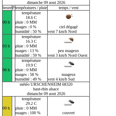
dimanche 09 aout 2026
heure
P
températures / pluie
temps / vent
température
18.6 C
00 h
pluie : 0 MM
nuages : 0 %
ciel dégagé
humidité : 50 %
vent 7 km/h Nord
température
16.3 C
03 h
pluie : 0 MM
nuages : 13 %
peu nuageux
humidité : 59 %
vent 3 km/h Nord Ouest
température
19.9 C
06 h
pluie : 0 MM
nuages : 58 %
nuageux
humidité : 49 %
vent 4 km/h Sud
météo URSCHENHEIM 68320
haut-rhin alsace
dimanche 09 aout 2026
température
29.2 C
09 h
pluie : 0 MM
nuages : 100 %
couvert