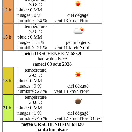
30.8 C
12 h
pluie : 0 MM
nuages : 0 %
ciel dégagé
humidité : 24 %
vent 13 km/h Nord
température
32.8 C
15 h
pluie : 0 MM
nuages : 13 %
peu nuageux
humidité : 21 %
vent 11 km/h Nord
météo URSCHENHEIM 68320
haut-rhin alsace
samedi 08 aout 2026
température
29.5 C
18 h
pluie : 0 MM
nuages : 9 %
ciel dégagé
humidité : 27 %
vent 13 km/h Nord
température
20.9 C
21 h
pluie : 0 MM
nuages : 1 %
ciel dégagé
humidité : 45 %
vent 12 km/h Nord Ouest
météo URSCHENHEIM 68320
haut-rhin alsace