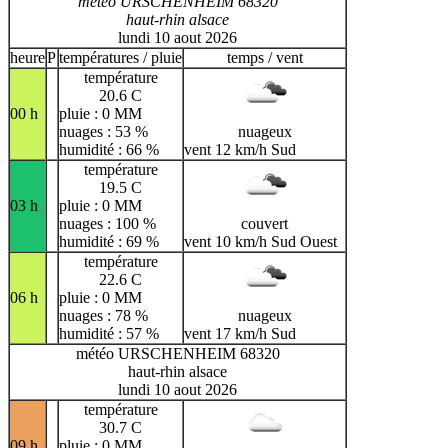
météo URSCHENHEIM 68320
haut-rhin alsace
lundi 10 aout 2026
heure
P
températures / pluie
temps / vent
température
20.6 C
00 h
pluie : 0 MM
nuages : 53 %
nuageux
humidité : 66 %
vent 12 km/h Sud
température
19.5 C
03 h
pluie : 0 MM
nuages : 100 %
couvert
humidité : 69 %
vent 10 km/h Sud Ouest
température
22.6 C
06 h
pluie : 0 MM
nuages : 78 %
nuageux
humidité : 57 %
vent 17 km/h Sud
météo URSCHENHEIM 68320
haut-rhin alsace
lundi 10 aout 2026
température
30.7 C
09 h
pluie : 0 MM