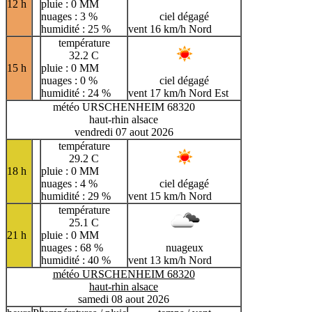
12 h
pluie : 0 MM
nuages : 3 %
ciel dégagé
humidité : 25 %
vent 16 km/h Nord
température
32.2 C
15 h
pluie : 0 MM
nuages : 0 %
ciel dégagé
humidité : 24 %
vent 17 km/h Nord Est
météo URSCHENHEIM 68320
haut-rhin alsace
vendredi 07 aout 2026
température
29.2 C
18 h
pluie : 0 MM
nuages : 4 %
ciel dégagé
humidité : 29 %
vent 15 km/h Nord
température
25.1 C
21 h
pluie : 0 MM
nuages : 68 %
nuageux
humidité : 40 %
vent 13 km/h Nord
météo URSCHENHEIM 68320
haut-rhin alsace
samedi 08 aout 2026