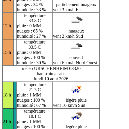
nuages : 34 %
partiellement nuageux
humidité : 33 %
vent 3 km/h Est
température
33.8 C
12 h
pluie : 0 MM
nuages : 65 %
nuageux
humidité : 27 %
vent 2 km/h Sud
température
33.5 C
15 h
pluie : 0 MM
nuages : 100 %
couvert
humidité : 30 %
vent 6 km/h Nord Ouest
météo URSCHENHEIM 68320
haut-rhin alsace
lundi 10 aout 2026
température
21.3 C
18 h
pluie : 1 MM
nuages : 100 %
légère pluie
humidité : 67 %
vent 16 km/h Sud
température
18.1 C
21 h
pluie : 1 MM
nuages : 100 %
légère pluie