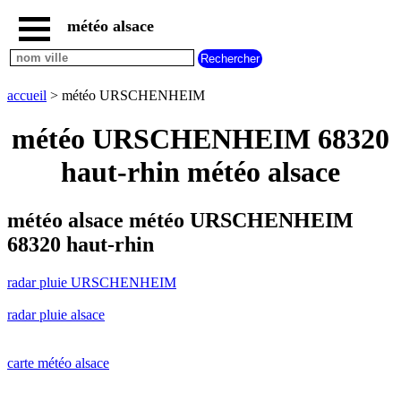
météo alsace
accueil
radar
pluie
accueil
> météo URSCHENHEIM
URSCHENHEIM
carte
météo URSCHENHEIM 68320
météo
alsace
haut-rhin météo alsace
radar
pluie
alsace
météo alsace météo URSCHENHEIM
carte
68320 haut-rhin
météo
france
radar pluie URSCHENHEIM
météo
villes
radar pluie alsace
et
villages
commencant
par
carte météo alsace
A
B
C
D
E
F
G