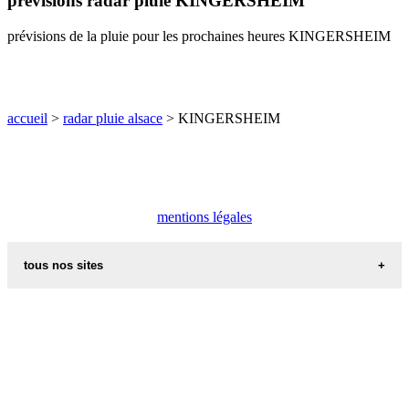
prévisions radar pluie KINGERSHEIM
O
P
Q
R
S
T
U
prévisions de la pluie pour les prochaines heures KINGERSHEIM
V
W
X
Y
Z
accueil
>
radar pluie alsace
> KINGERSHEIM
mentions légales
tous nos sites
commune de france
villes et villages en alsace
sites de france