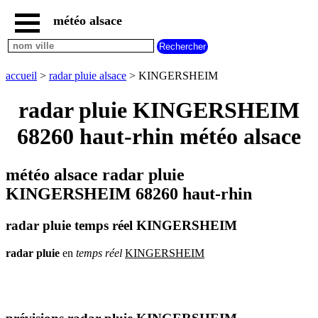
météo alsace
accueil
météo
KINGERSHEIM
accueil
>
radar pluie alsace
> KINGERSHEIM
carte
météo
radar pluie KINGERSHEIM
alsace
68260 haut-rhin météo alsace
radar
pluie
alsace
météo alsace radar pluie
carte
météo
KINGERSHEIM 68260 haut-rhin
france
météo
radar pluie temps réel KINGERSHEIM
villes
et
villages
radar
pluie
en
temps
réel
KINGERSHEIM
commencant
par
A
B
C
D
E
F
G
H
I
J
K
L
M
N