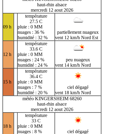
haut-rhin alsace
mercredi 12 aout 2026
température
27.5 C
09 h
pluie : 0 MM
nuages : 36 %
partiellement nuageux
humidité : 32 %
vent 12 km/h Nord Est
température
33.6 C
12 h
pluie : 0 MM
nuages : 24 %
peu nuageux
humidité : 24 %
vent 14 km/h Nord
température
36.4 C
15 h
pluie : 0 MM
nuages : 7 %
ciel dégagé
humidité : 20 %
vent 18 km/h Nord
météo KINGERSHEIM 68260
haut-rhin alsace
mercredi 12 aout 2026
température
33 C
18 h
pluie : 0 MM
nuages : 8 %
ciel dégagé