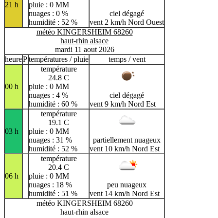
21 h
pluie : 0 MM
nuages : 0 %
ciel dégagé
humidité : 52 %
vent 2 km/h Nord Ouest
météo KINGERSHEIM 68260
haut-rhin alsace
mardi 11 aout 2026
heure
P
températures / pluie
temps / vent
température
24.8 C
00 h
pluie : 0 MM
nuages : 4 %
ciel dégagé
humidité : 60 %
vent 9 km/h Nord Est
température
19.1 C
03 h
pluie : 0 MM
nuages : 31 %
partiellement nuageux
humidité : 52 %
vent 10 km/h Nord Est
température
20.4 C
06 h
pluie : 0 MM
nuages : 18 %
peu nuageux
humidité : 51 %
vent 14 km/h Nord Est
météo KINGERSHEIM 68260
haut-rhin alsace