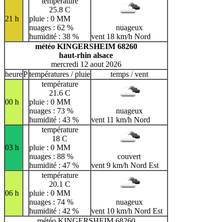
température
25.8 C
21 h
pluie : 0 MM
nuages : 62 %
nuageux
humidité : 38 %
vent 18 km/h Nord
météo KINGERSHEIM 68260
haut-rhin alsace
mercredi 12 aout 2026
heure
P
températures / pluie
temps / vent
température
21.6 C
00 h
pluie : 0 MM
nuages : 73 %
nuageux
humidité : 43 %
vent 11 km/h Nord
température
18 C
03 h
pluie : 0 MM
nuages : 88 %
couvert
humidité : 47 %
vent 9 km/h Nord Est
température
20.1 C
06 h
pluie : 0 MM
nuages : 74 %
nuageux
humidité : 42 %
vent 10 km/h Nord Est
météo KINGERSHEIM 68260