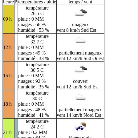
H
I
J
K
L
M
N
heure
P
températures / pluie
temps / vent
température
O
P
Q
R
S
T
U
26.5 C
09 h
pluie : 0 MM
V
W
X
Y
Z
nuages : 66 %
nuageux
humidité : 53 %
vent 8 km/h Sud Est
température
32.7 C
12 h
pluie : 0 MM
nuages : 49 %
partiellement nuageux
humidité : 33 %
vent 12 km/h Sud Ouest
température
30.5 C
15 h
pluie : 0 MM
nuages : 92 %
couvert
humidité : 35 %
vent 12 km/h Sud Est
température
30 C
18 h
pluie : 0 MM
nuages : 48 %
partiellement nuageux
humidité : 41 %
vent 14 km/h Nord Est
température
24.2 C
21 h
pluie : 0.2 MM
nuages : 64 %
légère pluie