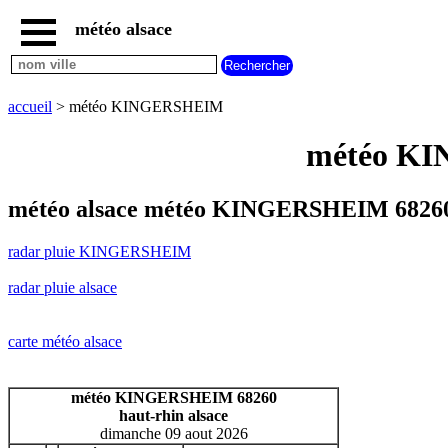
météo alsace
accueil
radar
pluie
accueil
> météo KINGERSHEIM
KINGERSHEIM
carte
météo KI
météo
alsace
radar
météo alsace météo KINGERSHEIM 68260
pluie
alsace
radar pluie KINGERSHEIM
carte
météo
radar pluie alsace
france
météo
villes
carte météo alsace
et
villages
commencant
météo KINGERSHEIM 68260
par
haut-rhin alsace
A
B
C
D
E
F
G
dimanche 09 aout 2026