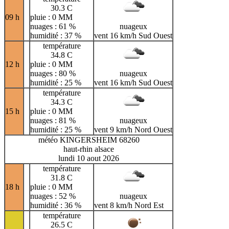
30.3 C
09 h
pluie : 0 MM
nuages : 61 %
nuageux
humidité : 37 %
vent 16 km/h Sud Ouest
température
34.8 C
12 h
pluie : 0 MM
nuages : 80 %
nuageux
humidité : 25 %
vent 16 km/h Sud Ouest
température
34.3 C
15 h
pluie : 0 MM
nuages : 81 %
nuageux
humidité : 25 %
vent 9 km/h Nord Ouest
météo KINGERSHEIM 68260
haut-rhin alsace
lundi 10 aout 2026
température
31.8 C
18 h
pluie : 0 MM
nuages : 52 %
nuageux
humidité : 36 %
vent 8 km/h Nord Est
température
26.5 C