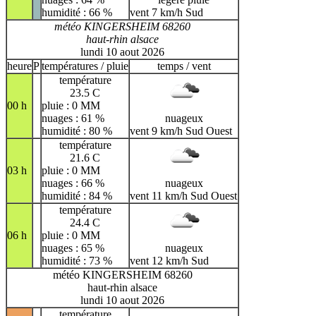
humidité : 66 %
vent 7 km/h Sud
météo KINGERSHEIM 68260
haut-rhin alsace
lundi 10 aout 2026
heure
P
températures / pluie
temps / vent
température
23.5 C
00 h
pluie : 0 MM
nuages : 61 %
nuageux
humidité : 80 %
vent 9 km/h Sud Ouest
température
21.6 C
03 h
pluie : 0 MM
nuages : 66 %
nuageux
humidité : 84 %
vent 11 km/h Sud Ouest
température
24.4 C
06 h
pluie : 0 MM
nuages : 65 %
nuageux
humidité : 73 %
vent 12 km/h Sud
météo KINGERSHEIM 68260
haut-rhin alsace
lundi 10 aout 2026
température