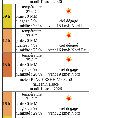
mardi 11 aout 2026
température
27.9 C
09 h
pluie : 0 MM
nuages : 5 %
ciel dégagé
humidité : 33 %
vent 15 km/h Nord Est
température
33.6 C
12 h
pluie : 0 MM
nuages : 4 %
ciel dégagé
humidité : 25 %
vent 16 km/h Nord Est
température
35.8 C
15 h
pluie : 0 MM
nuages : 6 %
ciel dégagé
humidité : 20 %
vent 19 km/h Nord
météo KINGERSHEIM 68260
haut-rhin alsace
mardi 11 aout 2026
température
31.3 C
18 h
pluie : 0 MM
nuages : 2 %
ciel dégagé
humidité : 29 %
vent 22 km/h Nord