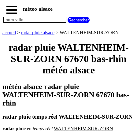
météo alsace
accueil
météo
WALTENHEIM-
accueil
>
radar pluie alsace
> WALTENHEIM-SUR-ZORN
SUR-
ZORN
radar pluie WALTENHEIM-
carte
météo
SUR-ZORN 67670 bas-rhin
alsace
météo alsace
radar
pluie
alsace
météo alsace radar pluie
carte
météo
WALTENHEIM-SUR-ZORN 67670 bas-
france
rhin
météo
villes
et
radar pluie temps réel WALTENHEIM-SUR-ZORN
villages
commencant
par
radar
pluie
en
temps
réel
WALTENHEIM-SUR-ZORN
A
B
C
D
E
F
G