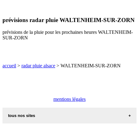
H
I
J
K
L
M
N
O
P
Q
R
S
T
U
prévisions radar pluie WALTENHEIM-SUR-ZORN
V
W
X
Y
Z
prévisions de la pluie pour les prochaines heures WALTENHEIM-
SUR-ZORN
accueil
>
radar pluie alsace
> WALTENHEIM-SUR-ZORN
mentions légales
tous nos sites
commune de france