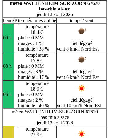
météo WALTENHEIM-SUR-ZORN 67670
bas-rhin alsace
jeudi 13 aout 2026
heure
P
températures / pluie
temps / vent
température
18.4 C
00 h
pluie : 0 MM
nuages : 1 %
ciel dégagé
humidité : 38 %
vent 8 km/h Nord Est
température
15.8 C
03 h
pluie : 0 MM
nuages : 3 %
ciel dégagé
humidité : 47 %
vent 6 km/h Nord Est
température
18.9 C
06 h
pluie : 0 MM
nuages : 2 %
ciel dégagé
humidité : 40 %
vent 10 km/h Nord Est
météo WALTENHEIM-SUR-ZORN 67670
bas-rhin alsace
jeudi 13 aout 2026
température
27.9 C