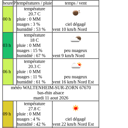
heure
P
températures / pluie
temps / vent
température
20.7 C
00 h
pluie : 0 MM
nuages : 3 %
ciel dégagé
humidité : 53 %
vent 10 km/h Nord
température
18 C
03 h
pluie : 0 MM
nuages : 15 %
peu nuageux
humidité : 67 %
vent 9 km/h Nord
température
20.3 C
06 h
pluie : 0 MM
nuages : 11 %
peu nuageux
humidité : 61 %
vent 16 km/h Nord Est
météo WALTENHEIM-SUR-ZORN 67670
bas-rhin alsace
mardi 11 aout 2026
température
27.8 C
09 h
pluie : 0 MM
nuages : 4 %
ciel dégagé
humidité : 42 %
vent 22 km/h Nord Est