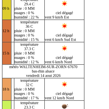
29.4 C
09 h
pluie : 0 MM
nuages : 0 %
ciel dégagé
humidité : 22 %
vent 9 km/h Est
température
36 C
12 h
pluie : 0 MM
nuages : 0 %
ciel dégagé
humidité : 15 %
vent 6 km/h Sud Est
température
37.3 C
15 h
pluie : 0 MM
nuages : 0 %
ciel dégagé
humidité : 12 %
vent 6 km/h Nord
météo WALTENHEIM-SUR-ZORN 67670
bas-rhin alsace
vendredi 14 aout 2026
température
32 C
18 h
pluie : 0 MM
nuages : 0 %
ciel dégagé
humidité : 17 %
vent 12 km/h Nord
température
23.3 C