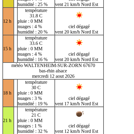
humidité : 25 %
vent 21 km/h Nord Est
température
31.8 C
12 h
pluie : 0 MM
nuages : 4 %
ciel dégagé
humidité : 20 %
vent 20 km/h Nord Est
température
33.6 C
15 h
pluie : 0 MM
nuages : 4 %
ciel dégagé
humidité : 16 %
vent 20 km/h Nord Est
météo WALTENHEIM-SUR-ZORN 67670
bas-rhin alsace
mercredi 12 aout 2026
température
30 C
18 h
pluie : 0 MM
nuages : 3 %
ciel dégagé
humidité : 19 %
vent 17 km/h Nord Est
température
21 C
21 h
pluie : 0 MM
nuages : 1 %
ciel dégagé
humidité : 32 %
vent 12 km/h Nord Est