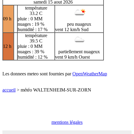
samedi 15 aout 2026
température
33.2 C
09 h
pluie : 0 MM
nuages : 19 %
peu nuageux
humidité : 17 %
vent 12 km/h Sud
température
39.5 C
12 h
pluie : 0 MM
nuages : 39 %
partiellement nuageux
humidité : 12 %
vent 9 km/h Ouest
Les donnees meteo sont fournies par
OpenWeatherMap
accueil
> météo WALTENHEIM-SUR-ZORN
mentions légales