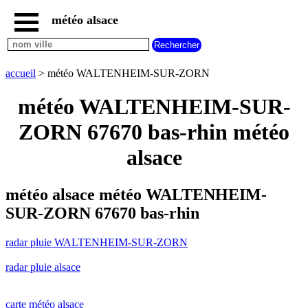
météo alsace
accueil
radar
pluie
accueil
> météo WALTENHEIM-SUR-ZORN
WALTENHEIM-
SUR-
météo WALTENHEIM-SUR-
ZORN
carte
ZORN 67670 bas-rhin météo
météo
alsace
alsace
radar
pluie
alsace
météo alsace météo WALTENHEIM-
carte
SUR-ZORN 67670 bas-rhin
météo
france
radar pluie WALTENHEIM-SUR-ZORN
météo
villes
radar pluie alsace
et
villages
commencant
par
carte météo alsace