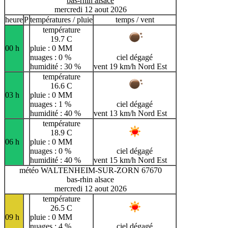
bas-rhin alsace
mercredi 12 aout 2026
heure
P
températures / pluie
temps / vent
température
19.7 C
00 h
pluie : 0 MM
nuages : 0 %
ciel dégagé
humidité : 30 %
vent 19 km/h Nord Est
température
16.6 C
03 h
pluie : 0 MM
nuages : 1 %
ciel dégagé
humidité : 40 %
vent 13 km/h Nord Est
température
18.9 C
06 h
pluie : 0 MM
nuages : 0 %
ciel dégagé
humidité : 40 %
vent 15 km/h Nord Est
météo WALTENHEIM-SUR-ZORN 67670
bas-rhin alsace
mercredi 12 aout 2026
température
26.5 C
09 h
pluie : 0 MM
nuages : 4 %
ciel dégagé