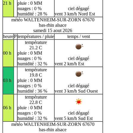
21 h
pluie : 0 MM
nuages : 0 %
ciel dégagé
humidité : 28 %
vent 3 km/h Nord Est
météo WALTENHEIM-SUR-ZORN 67670
bas-rhin alsace
samedi 15 aout 2026
heure
P
températures / pluie
temps / vent
température
21.2 C
00 h
pluie : 0 MM
nuages : 0 %
ciel dégagé
humidité : 32 %
vent 2 km/h Est
température
19.8 C
03 h
pluie : 0 MM
nuages : 0 %
ciel dégagé
humidité : 36 %
vent 3 km/h Sud Ouest
température
22.8 C
06 h
pluie : 0 MM
nuages : 0 %
ciel dégagé
humidité : 32 %
vent 5 km/h Sud Est
météo WALTENHEIM-SUR-ZORN 67670
bas-rhin alsace