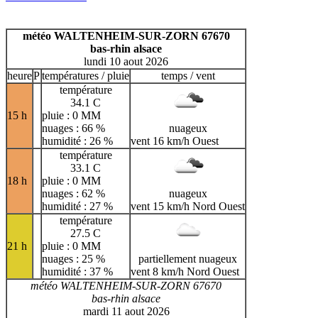
A
B
C
D
E
F
G
H
I
J
K
L
M
N
météo WALTENHEIM-SUR-ZORN 67670
O
P
Q
R
S
T
U
bas-rhin alsace
lundi 10 aout 2026
V
W
X
Y
Z
heure
P
températures / pluie
temps / vent
température
34.1 C
15 h
pluie : 0 MM
nuages : 66 %
nuageux
humidité : 26 %
vent 16 km/h Ouest
température
33.1 C
18 h
pluie : 0 MM
nuages : 62 %
nuageux
humidité : 27 %
vent 15 km/h Nord Ouest
température
27.5 C
21 h
pluie : 0 MM
nuages : 25 %
partiellement nuageux
humidité : 37 %
vent 8 km/h Nord Ouest
météo WALTENHEIM-SUR-ZORN 67670
bas-rhin alsace
mardi 11 aout 2026