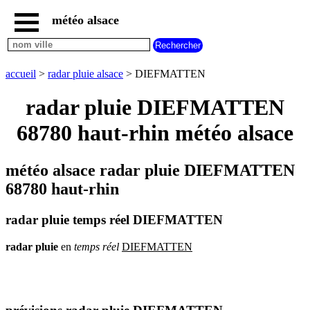
météo alsace
accueil
météo
DIEFMATTEN
accueil
>
radar pluie alsace
> DIEFMATTEN
carte
météo
radar pluie DIEFMATTEN
alsace
68780 haut-rhin météo alsace
radar
pluie
alsace
météo alsace radar pluie DIEFMATTEN
carte
météo
68780 haut-rhin
france
météo
radar pluie temps réel DIEFMATTEN
villes
et
villages
radar
pluie
en
temps
réel
DIEFMATTEN
commencant
par
A
B
C
D
E
F
G
H
I
J
K
L
M
N