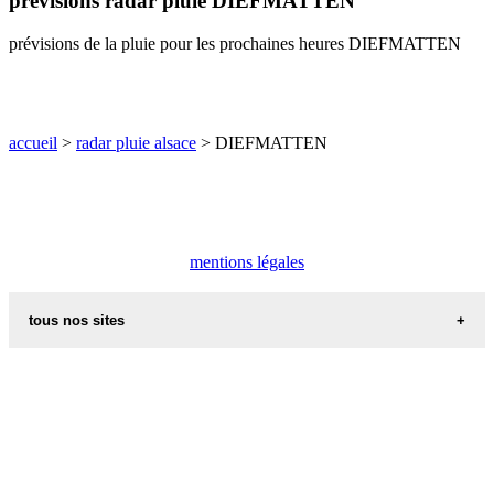
prévisions radar pluie DIEFMATTEN
O
P
Q
R
S
T
U
prévisions de la pluie pour les prochaines heures DIEFMATTEN
V
W
X
Y
Z
accueil
>
radar pluie alsace
> DIEFMATTEN
mentions légales
tous nos sites
commune de france
villes et villages en alsace
sites de france