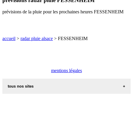
prévisions radar pluie FESSENHEIM
O
P
Q
R
S
T
U
prévisions de la pluie pour les prochaines heures FESSENHEIM
V
W
X
Y
Z
accueil
>
radar pluie alsace
> FESSENHEIM
mentions légales
tous nos sites
commune de france
villes et villages en alsace
sites de france