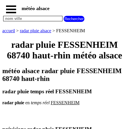
météo alsace
accueil
météo
FESSENHEIM
accueil
>
radar pluie alsace
> FESSENHEIM
carte
météo
radar pluie FESSENHEIM
alsace
68740 haut-rhin météo alsace
radar
pluie
alsace
météo alsace radar pluie FESSENHEIM
carte
météo
68740 haut-rhin
france
météo
radar pluie temps réel FESSENHEIM
villes
et
villages
radar
pluie
en
temps
réel
FESSENHEIM
commencant
par
A
B
C
D
E
F
G
H
I
J
K
L
M
N