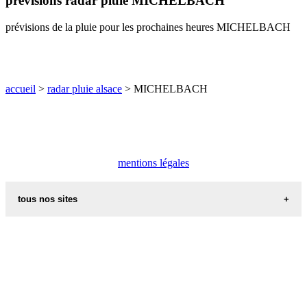
prévisions radar pluie MICHELBACH
O
P
Q
R
S
T
U
prévisions de la pluie pour les prochaines heures MICHELBACH
V
W
X
Y
Z
accueil
>
radar pluie alsace
> MICHELBACH
mentions légales
tous nos sites
commune de france
villes et villages en alsace
sites de france