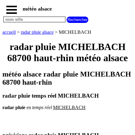
météo alsace
accueil
météo
MICHELBACH
accueil
>
radar pluie alsace
> MICHELBACH
carte
météo
radar pluie MICHELBACH
alsace
68700 haut-rhin météo alsace
radar
pluie
alsace
météo alsace radar pluie MICHELBACH
carte
météo
68700 haut-rhin
france
météo
radar pluie temps réel MICHELBACH
villes
et
villages
radar
pluie
en
temps
réel
MICHELBACH
commencant
par
A
B
C
D
E
F
G
H
I
J
K
L
M
N