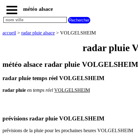
météo alsace
accueil
météo
VOLGELSHEIM
accueil
>
radar pluie alsace
> VOLGELSHEIM
carte
météo
radar pluie
alsace
radar
pluie
météo alsace radar pluie VOLGELSHEIM 
alsace
carte
radar pluie temps réel VOLGELSHEIM
météo
france
radar
pluie
en
temps
réel
VOLGELSHEIM
météo
villes
et
villages
commencant
par
prévisions radar pluie VOLGELSHEIM
A
B
C
D
E
F
G
prévisions de la pluie pour les prochaines heures VOLGELSHEIM
H
I
J
K
L
M
N