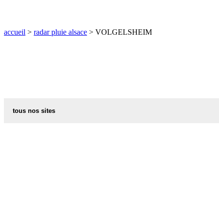
O
P
Q
R
S
T
U
V
W
X
Y
Z
accueil
>
radar pluie alsace
> VOLGELSHEIM
tous nos sites
commune de france
villes et villages en alsace
sites de france
portail region alsace