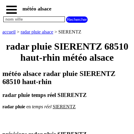
météo alsace
accueil
météo
SIERENTZ
accueil
>
radar pluie alsace
> SIERENTZ
carte
météo
radar pluie SIERENTZ 68510
alsace
haut-rhin météo alsace
radar
pluie
alsace
météo alsace radar pluie SIERENTZ
carte
météo
68510 haut-rhin
france
météo
radar pluie temps réel SIERENTZ
villes
et
villages
radar
pluie
en
temps
réel
SIERENTZ
commencant
par
A
B
C
D
E
F
G
H
I
J
K
L
M
N