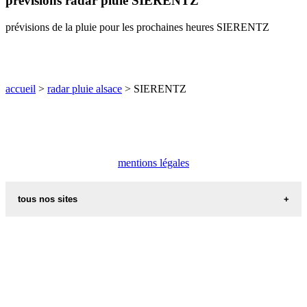
prévisions radar pluie SIERENTZ
O
P
Q
R
S
T
U
prévisions de la pluie pour les prochaines heures SIERENTZ
V
W
X
Y
Z
accueil
>
radar pluie alsace
> SIERENTZ
mentions légales
tous nos sites
commune de france
villes et villages en alsace
sites de france