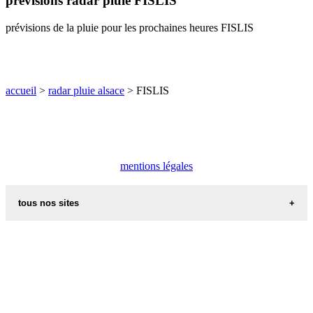
prévisions radar pluie FISLIS
O
P
Q
R
S
T
U
prévisions de la pluie pour les prochaines heures FISLIS
V
W
X
Y
Z
accueil
>
radar pluie alsace
> FISLIS
mentions légales
tous nos sites
commune de france
villes et villages en alsace
sites de france