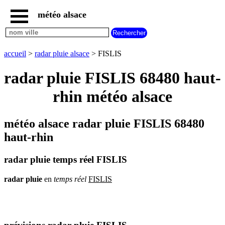
météo alsace
accueil
météo
FISLIS
accueil
>
radar pluie alsace
> FISLIS
carte
météo
radar pluie FISLIS 68480 haut-
alsace
rhin météo alsace
radar
pluie
alsace
météo alsace radar pluie FISLIS 68480
carte
météo
haut-rhin
france
météo
radar pluie temps réel FISLIS
villes
et
villages
radar
pluie
en
temps
réel
FISLIS
commencant
par
A
B
C
D
E
F
G
H
I
J
K
L
M
N