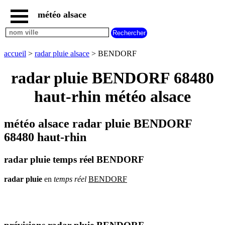
météo alsace
accueil
météo
BENDORF
accueil
>
radar pluie alsace
> BENDORF
carte
météo
radar pluie BENDORF 68480
alsace
haut-rhin météo alsace
radar
pluie
alsace
météo alsace radar pluie BENDORF
carte
météo
68480 haut-rhin
france
météo
radar pluie temps réel BENDORF
villes
et
villages
radar
pluie
en
temps
réel
BENDORF
commencant
par
A
B
C
D
E
F
G
H
I
J
K
L
M
N