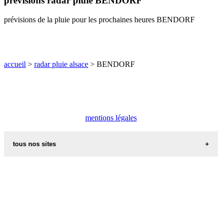
prévisions radar pluie BENDORF
O
P
Q
R
S
T
U
prévisions de la pluie pour les prochaines heures BENDORF
V
W
X
Y
Z
accueil
>
radar pluie alsace
> BENDORF
mentions légales
tous nos sites
commune de france
villes et villages en alsace
sites de france