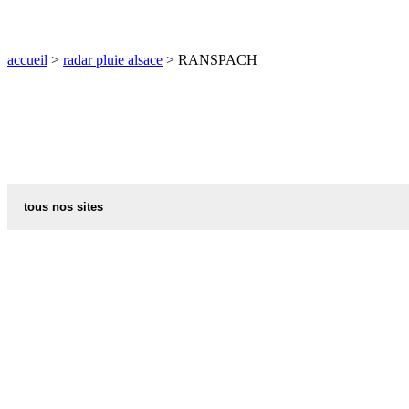
O
P
Q
R
S
T
U
V
W
X
Y
Z
accueil
>
radar pluie alsace
> RANSPACH
tous nos sites
commune de france
villes et villages en alsace
sites de france
portail region alsace