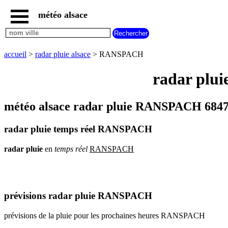
météo alsace
accueil
météo
RANSPACH
accueil
>
radar pluie alsace
> RANSPACH
carte
météo
radar plu
alsace
radar
pluie
météo alsace radar pluie RANSPACH 6847
alsace
carte
radar pluie temps réel RANSPACH
météo
france
radar
pluie
en
temps
réel
RANSPACH
météo
villes
et
villages
commencant
par
prévisions radar pluie RANSPACH
A
B
C
D
E
F
G
prévisions de la pluie pour les prochaines heures RANSPACH
H
I
J
K
L
M
N