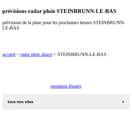
H
I
J
K
L
M
N
prévisions radar pluie STEINBRUNN-LE-BAS
O
P
Q
R
S
T
U
prévisions de la pluie pour les prochaines heures STEINBRUNN-
V
W
X
Y
Z
LE-BAS
accueil
>
radar pluie alsace
> STEINBRUNN-LE-BAS
mentions légales
tous nos sites
commune de france
villes et villages en alsace