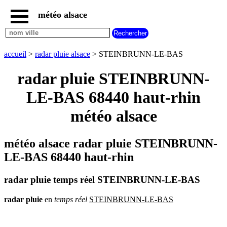
météo alsace
accueil
météo
STEINBRUNN-
accueil
>
radar pluie alsace
> STEINBRUNN-LE-BAS
LE-
BAS
radar pluie STEINBRUNN-
carte
météo
LE-BAS 68440 haut-rhin
alsace
météo alsace
radar
pluie
alsace
météo alsace radar pluie STEINBRUNN-
carte
météo
LE-BAS 68440 haut-rhin
france
météo
radar pluie temps réel STEINBRUNN-LE-BAS
villes
et
villages
radar
pluie
en
temps
réel
STEINBRUNN-LE-BAS
commencant
par
A
B
C
D
E
F
G