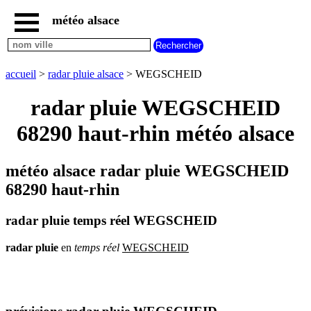
météo alsace
accueil
météo
WEGSCHEID
accueil
>
radar pluie alsace
> WEGSCHEID
carte
météo
radar pluie WEGSCHEID
alsace
68290 haut-rhin météo alsace
radar
pluie
alsace
météo alsace radar pluie WEGSCHEID
carte
météo
68290 haut-rhin
france
météo
radar pluie temps réel WEGSCHEID
villes
et
villages
radar
pluie
en
temps
réel
WEGSCHEID
commencant
par
A
B
C
D
E
F
G
H
I
J
K
L
M
N