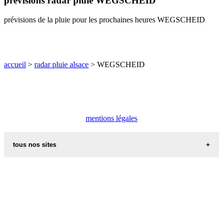
prévisions radar pluie WEGSCHEID
O
P
Q
R
S
T
U
prévisions de la pluie pour les prochaines heures WEGSCHEID
V
W
X
Y
Z
accueil
>
radar pluie alsace
> WEGSCHEID
mentions légales
tous nos sites
commune de france
villes et villages en alsace
sites de france