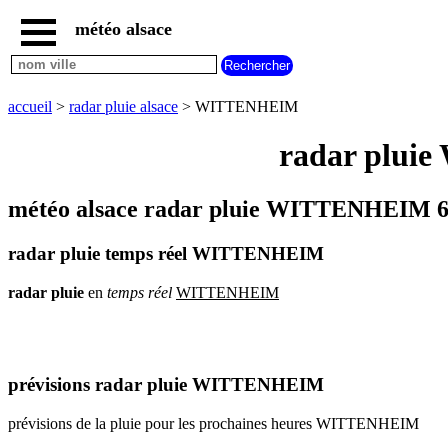
météo alsace
accueil
météo
WITTENHEIM
accueil
>
radar pluie alsace
> WITTENHEIM
carte
météo
radar plui
alsace
radar
pluie
météo alsace radar pluie WITTENHEIM 6
alsace
carte
radar pluie temps réel WITTENHEIM
météo
france
radar
pluie
en
temps
réel
WITTENHEIM
météo
villes
et
villages
commencant
par
prévisions radar pluie WITTENHEIM
A
B
C
D
E
F
G
prévisions de la pluie pour les prochaines heures WITTENHEIM
H
I
J
K
L
M
N