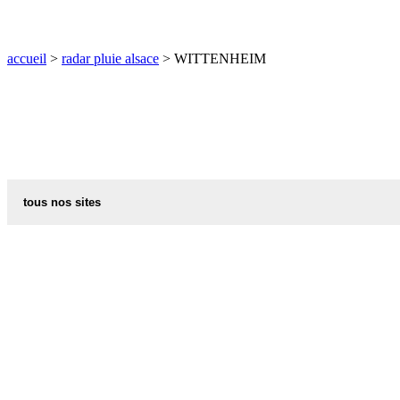
O
P
Q
R
S
T
U
V
W
X
Y
Z
accueil
>
radar pluie alsace
> WITTENHEIM
tous nos sites
commune de france
villes et villages en alsace
sites de france
portail region alsace