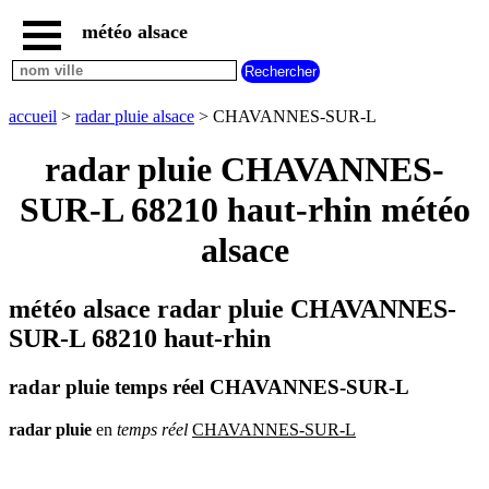
météo alsace
accueil
météo
CHAVANNES-
accueil
>
radar pluie alsace
> CHAVANNES-SUR-L
SUR-
L
radar pluie CHAVANNES-
carte
météo
SUR-L 68210 haut-rhin météo
alsace
alsace
radar
pluie
alsace
météo alsace radar pluie CHAVANNES-
carte
météo
SUR-L 68210 haut-rhin
france
météo
radar pluie temps réel CHAVANNES-SUR-L
villes
et
villages
radar
pluie
en
temps
réel
CHAVANNES-SUR-L
commencant
par
A
B
C
D
E
F
G