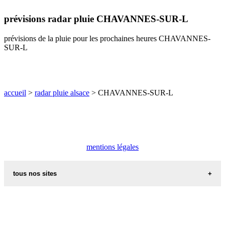
H
I
J
K
L
M
N
prévisions radar pluie CHAVANNES-SUR-L
O
P
Q
R
S
T
U
prévisions de la pluie pour les prochaines heures CHAVANNES-
V
W
X
Y
Z
SUR-L
accueil
>
radar pluie alsace
> CHAVANNES-SUR-L
mentions légales
tous nos sites
commune de france
villes et villages en alsace