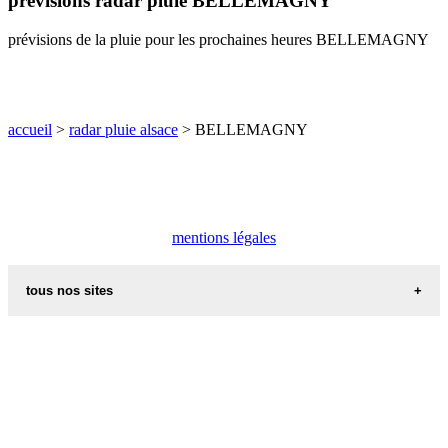
prévisions radar pluie BELLEMAGNY
O
P
Q
R
S
T
U
prévisions de la pluie pour les prochaines heures BELLEMAGNY
V
W
X
Y
Z
accueil
>
radar pluie alsace
> BELLEMAGNY
mentions légales
tous nos sites
commune de france
villes et villages en alsace
sites de france