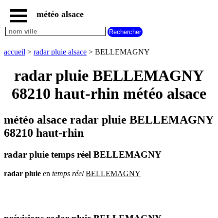
météo alsace
accueil
météo
BELLEMAGNY
accueil
>
radar pluie alsace
> BELLEMAGNY
carte
météo
radar pluie BELLEMAGNY
alsace
68210 haut-rhin météo alsace
radar
pluie
alsace
météo alsace radar pluie BELLEMAGNY
carte
météo
68210 haut-rhin
france
météo
radar pluie temps réel BELLEMAGNY
villes
et
villages
radar
pluie
en
temps
réel
BELLEMAGNY
commencant
par
A
B
C
D
E
F
G
H
I
J
K
L
M
N