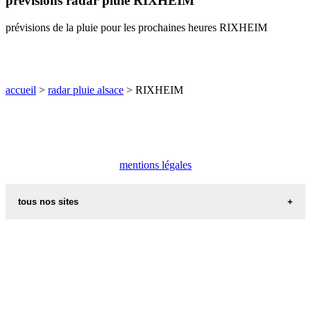
prévisions radar pluie RIXHEIM
O
P
Q
R
S
T
U
prévisions de la pluie pour les prochaines heures RIXHEIM
V
W
X
Y
Z
accueil
>
radar pluie alsace
> RIXHEIM
mentions légales
tous nos sites
commune de france
villes et villages en alsace
sites de france