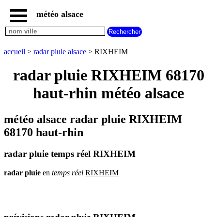
météo alsace
accueil
météo
RIXHEIM
accueil
>
radar pluie alsace
> RIXHEIM
carte
météo
radar pluie RIXHEIM 68170
alsace
haut-rhin météo alsace
radar
pluie
alsace
météo alsace radar pluie RIXHEIM
carte
météo
68170 haut-rhin
france
météo
radar pluie temps réel RIXHEIM
villes
et
villages
radar
pluie
en
temps
réel
RIXHEIM
commencant
par
A
B
C
D
E
F
G
H
I
J
K
L
M
N