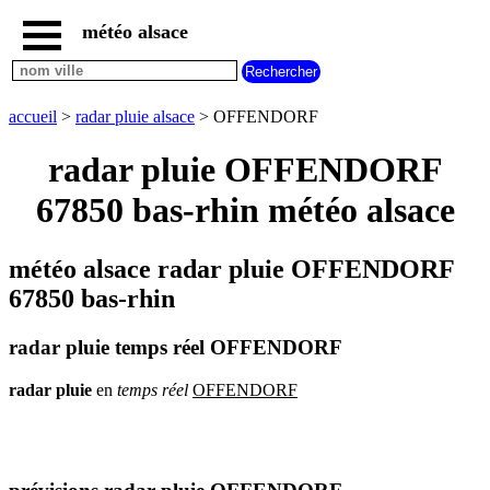
météo alsace
accueil
météo
OFFENDORF
accueil
>
radar pluie alsace
> OFFENDORF
carte
météo
radar pluie OFFENDORF
alsace
67850 bas-rhin météo alsace
radar
pluie
alsace
météo alsace radar pluie OFFENDORF
carte
météo
67850 bas-rhin
france
météo
radar pluie temps réel OFFENDORF
villes
et
villages
radar
pluie
en
temps
réel
OFFENDORF
commencant
par
A
B
C
D
E
F
G
H
I
J
K
L
M
N