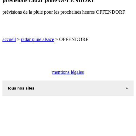
prévisions radar pluie OFFENDORF
O
P
Q
R
S
T
U
prévisions de la pluie pour les prochaines heures OFFENDORF
V
W
X
Y
Z
accueil
>
radar pluie alsace
> OFFENDORF
mentions légales
tous nos sites
commune de france
villes et villages en alsace
sites de france