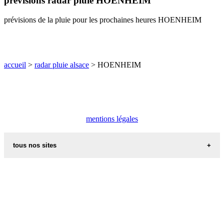
prévisions radar pluie HOENHEIM
O
P
Q
R
S
T
U
prévisions de la pluie pour les prochaines heures HOENHEIM
V
W
X
Y
Z
accueil
>
radar pluie alsace
> HOENHEIM
mentions légales
tous nos sites
commune de france
villes et villages en alsace
sites de france