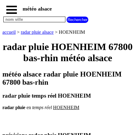
météo alsace
accueil
météo
HOENHEIM
accueil
>
radar pluie alsace
> HOENHEIM
carte
météo
radar pluie HOENHEIM 67800
alsace
bas-rhin météo alsace
radar
pluie
alsace
météo alsace radar pluie HOENHEIM
carte
météo
67800 bas-rhin
france
météo
radar pluie temps réel HOENHEIM
villes
et
villages
radar
pluie
en
temps
réel
HOENHEIM
commencant
par
A
B
C
D
E
F
G
H
I
J
K
L
M
N