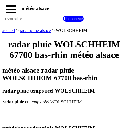
météo alsace
accueil
météo
WOLSCHHEIM
accueil
>
radar pluie alsace
> WOLSCHHEIM
carte
météo
radar pluie WOLSCHHEIM
alsace
67700 bas-rhin météo alsace
radar
pluie
alsace
météo alsace radar pluie
carte
météo
WOLSCHHEIM 67700 bas-rhin
france
météo
radar pluie temps réel WOLSCHHEIM
villes
et
villages
radar
pluie
en
temps
réel
WOLSCHHEIM
commencant
par
A
B
C
D
E
F
G
H
I
J
K
L
M
N