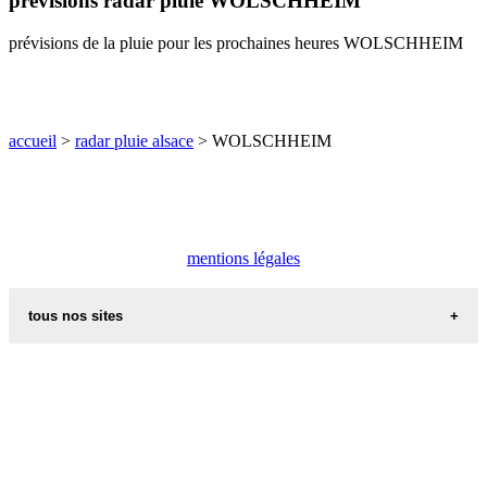
prévisions radar pluie WOLSCHHEIM
O
P
Q
R
S
T
U
prévisions de la pluie pour les prochaines heures WOLSCHHEIM
V
W
X
Y
Z
accueil
>
radar pluie alsace
> WOLSCHHEIM
mentions légales
tous nos sites
commune de france
villes et villages en alsace
sites de france