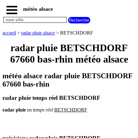
météo alsace
accueil
météo
BETSCHDORF
accueil
>
radar pluie alsace
> BETSCHDORF
carte
météo
radar pluie BETSCHDORF
alsace
67660 bas-rhin météo alsace
radar
pluie
alsace
météo alsace radar pluie BETSCHDORF
carte
météo
67660 bas-rhin
france
météo
radar pluie temps réel BETSCHDORF
villes
et
villages
radar
pluie
en
temps
réel
BETSCHDORF
commencant
par
A
B
C
D
E
F
G
H
I
J
K
L
M
N