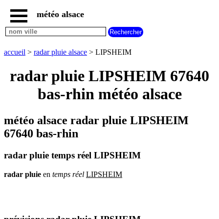
météo alsace
accueil
météo
LIPSHEIM
accueil
>
radar pluie alsace
> LIPSHEIM
carte
météo
radar pluie LIPSHEIM 67640
alsace
bas-rhin météo alsace
radar
pluie
alsace
météo alsace radar pluie LIPSHEIM
carte
météo
67640 bas-rhin
france
météo
radar pluie temps réel LIPSHEIM
villes
et
villages
radar
pluie
en
temps
réel
LIPSHEIM
commencant
par
A
B
C
D
E
F
G
H
I
J
K
L
M
N