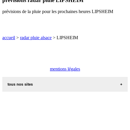
prévisions radar pluie LIPSHEIM
O
P
Q
R
S
T
U
prévisions de la pluie pour les prochaines heures LIPSHEIM
V
W
X
Y
Z
accueil
>
radar pluie alsace
> LIPSHEIM
mentions légales
tous nos sites
commune de france
villes et villages en alsace
sites de france