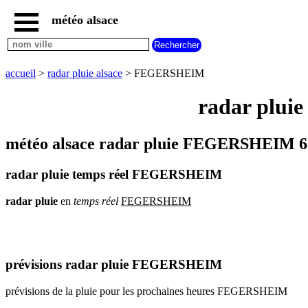
météo alsace
accueil
météo
FEGERSHEIM
accueil
>
radar pluie alsace
> FEGERSHEIM
carte
météo
radar plui
alsace
radar
pluie
météo alsace radar pluie FEGERSHEIM 6
alsace
carte
radar pluie temps réel FEGERSHEIM
météo
france
radar
pluie
en
temps
réel
FEGERSHEIM
météo
villes
et
villages
commencant
par
prévisions radar pluie FEGERSHEIM
A
B
C
D
E
F
G
prévisions de la pluie pour les prochaines heures FEGERSHEIM
H
I
J
K
L
M
N