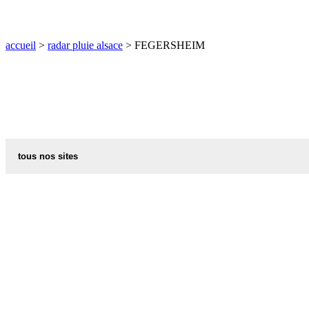
O
P
Q
R
S
T
U
V
W
X
Y
Z
accueil
>
radar pluie alsace
> FEGERSHEIM
tous nos sites
commune de france
villes et villages en alsace
sites de france
portail region alsace