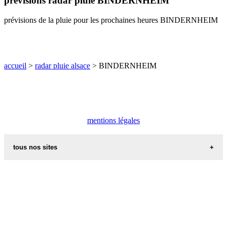
prévisions radar pluie BINDERNHEIM
O
P
Q
R
S
T
U
prévisions de la pluie pour les prochaines heures BINDERNHEIM
V
W
X
Y
Z
accueil
>
radar pluie alsace
> BINDERNHEIM
mentions légales
tous nos sites
commune de france
villes et villages en alsace
sites de france