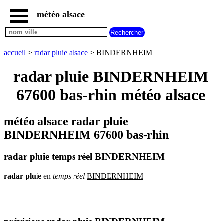
météo alsace
accueil
météo
BINDERNHEIM
accueil
>
radar pluie alsace
> BINDERNHEIM
carte
météo
radar pluie BINDERNHEIM
alsace
67600 bas-rhin météo alsace
radar
pluie
alsace
météo alsace radar pluie
carte
météo
BINDERNHEIM 67600 bas-rhin
france
météo
radar pluie temps réel BINDERNHEIM
villes
et
villages
radar
pluie
en
temps
réel
BINDERNHEIM
commencant
par
A
B
C
D
E
F
G
H
I
J
K
L
M
N