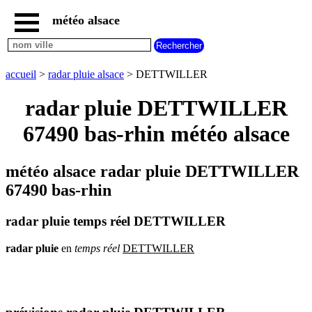
météo alsace
accueil
météo
DETTWILLER
accueil
>
radar pluie alsace
> DETTWILLER
carte
météo
radar pluie DETTWILLER
alsace
67490 bas-rhin météo alsace
radar
pluie
alsace
météo alsace radar pluie DETTWILLER
carte
météo
67490 bas-rhin
france
météo
radar pluie temps réel DETTWILLER
villes
et
villages
radar
pluie
en
temps
réel
DETTWILLER
commencant
par
A
B
C
D
E
F
G
H
I
J
K
L
M
N