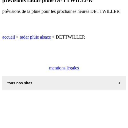
prévisions radar pluie DETTWILLER
O
P
Q
R
S
T
U
prévisions de la pluie pour les prochaines heures DETTWILLER
V
W
X
Y
Z
accueil
>
radar pluie alsace
> DETTWILLER
mentions légales
tous nos sites
commune de france
villes et villages en alsace
sites de france