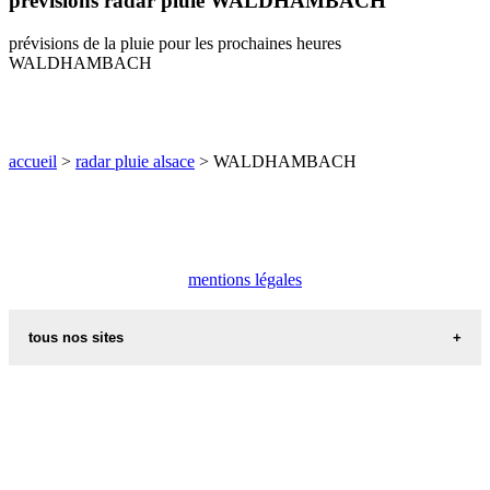
prévisions radar pluie WALDHAMBACH
O
P
Q
R
S
T
U
prévisions de la pluie pour les prochaines heures
V
W
X
Y
Z
WALDHAMBACH
accueil
>
radar pluie alsace
> WALDHAMBACH
mentions légales
tous nos sites
commune de france
villes et villages en alsace
sites de france