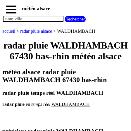
météo alsace
accueil
météo
WALDHAMBACH
accueil
>
radar pluie alsace
> WALDHAMBACH
carte
météo
radar pluie WALDHAMBACH
alsace
67430 bas-rhin météo alsace
radar
pluie
alsace
météo alsace radar pluie
carte
météo
WALDHAMBACH 67430 bas-rhin
france
météo
radar pluie temps réel WALDHAMBACH
villes
et
villages
radar
pluie
en
temps
réel
WALDHAMBACH
commencant
par
A
B
C
D
E
F
G
H
I
J
K
L
M
N