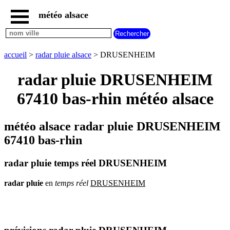
météo alsace
accueil
météo
DRUSENHEIM
accueil
>
radar pluie alsace
> DRUSENHEIM
carte
météo
radar pluie DRUSENHEIM
alsace
67410 bas-rhin météo alsace
radar
pluie
alsace
météo alsace radar pluie DRUSENHEIM
carte
météo
67410 bas-rhin
france
météo
radar pluie temps réel DRUSENHEIM
villes
et
villages
radar
pluie
en
temps
réel
DRUSENHEIM
commencant
par
A
B
C
D
E
F
G
H
I
J
K
L
M
N