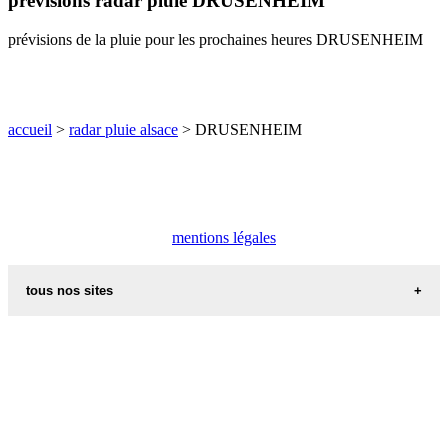
prévisions radar pluie DRUSENHEIM
O
P
Q
R
S
T
U
prévisions de la pluie pour les prochaines heures DRUSENHEIM
V
W
X
Y
Z
accueil
>
radar pluie alsace
> DRUSENHEIM
mentions légales
tous nos sites
commune de france
villes et villages en alsace
sites de france