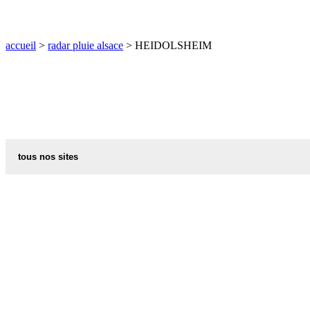
O
P
Q
R
S
T
U
V
W
X
Y
Z
accueil
>
radar pluie alsace
> HEIDOLSHEIM
tous nos sites
commune de france
villes et villages en alsace
sites de france
portail region alsace