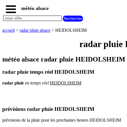
météo alsace
accueil
météo
HEIDOLSHEIM
accueil
>
radar pluie alsace
> HEIDOLSHEIM
carte
météo
radar plui
alsace
radar
pluie
météo alsace radar pluie HEIDOLSHEIM 
alsace
carte
radar pluie temps réel HEIDOLSHEIM
météo
france
radar
pluie
en
temps
réel
HEIDOLSHEIM
météo
villes
et
villages
commencant
par
prévisions radar pluie HEIDOLSHEIM
A
B
C
D
E
F
G
prévisions de la pluie pour les prochaines heures HEIDOLSHEIM
H
I
J
K
L
M
N