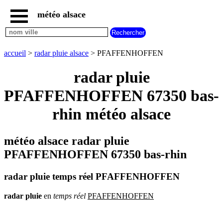
météo alsace
accueil
météo
PFAFFENHOFFEN
accueil
>
radar pluie alsace
> PFAFFENHOFFEN
carte
météo
radar pluie
alsace
PFAFFENHOFFEN 67350 bas-
radar
pluie
rhin météo alsace
alsace
carte
météo
météo alsace radar pluie
france
météo
PFAFFENHOFFEN 67350 bas-rhin
villes
et
villages
radar pluie temps réel PFAFFENHOFFEN
commencant
par
radar
pluie
en
temps
réel
PFAFFENHOFFEN
A
B
C
D
E
F
G
H
I
J
K
L
M
N