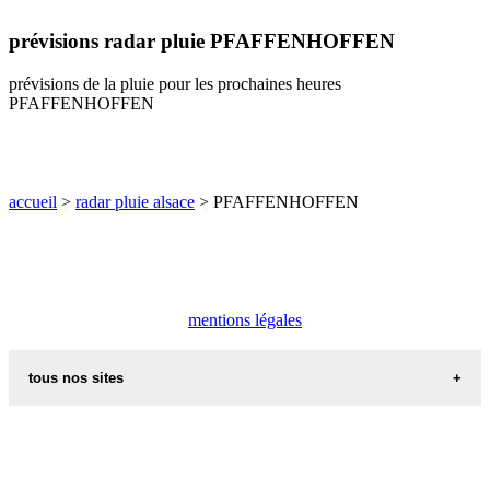
O
P
Q
R
S
T
U
prévisions radar pluie PFAFFENHOFFEN
V
W
X
Y
Z
prévisions de la pluie pour les prochaines heures
PFAFFENHOFFEN
accueil
>
radar pluie alsace
> PFAFFENHOFFEN
mentions légales
tous nos sites
commune de france
villes et villages en alsace