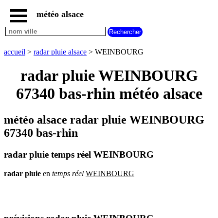
météo alsace
accueil
météo
WEINBOURG
accueil
>
radar pluie alsace
> WEINBOURG
carte
météo
radar pluie WEINBOURG
alsace
67340 bas-rhin météo alsace
radar
pluie
alsace
météo alsace radar pluie WEINBOURG
carte
météo
67340 bas-rhin
france
météo
radar pluie temps réel WEINBOURG
villes
et
villages
radar
pluie
en
temps
réel
WEINBOURG
commencant
par
A
B
C
D
E
F
G
H
I
J
K
L
M
N