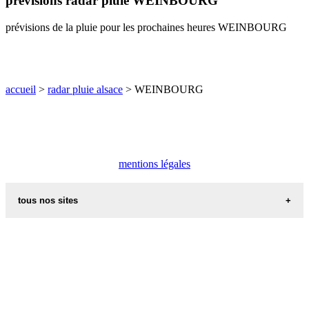
prévisions radar pluie WEINBOURG
O
P
Q
R
S
T
U
prévisions de la pluie pour les prochaines heures WEINBOURG
V
W
X
Y
Z
accueil
>
radar pluie alsace
> WEINBOURG
mentions légales
tous nos sites
commune de france
villes et villages en alsace
sites de france