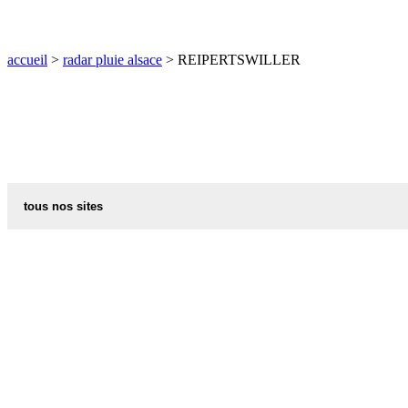
O
P
Q
R
S
T
U
V
W
X
Y
Z
accueil
>
radar pluie alsace
> REIPERTSWILLER
tous nos sites
commune de france
villes et villages en alsace
sites de france
portail region alsace