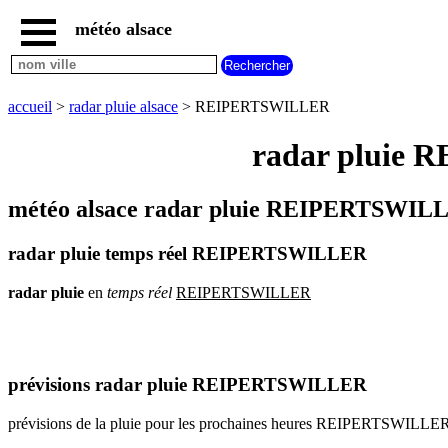
météo alsace
accueil
météo
REIPERTSWILLER
accueil
>
radar pluie alsace
> REIPERTSWILLER
carte
météo
radar pluie 
alsace
radar
pluie
météo alsace radar pluie REIPERTSWILL
alsace
carte
radar pluie temps réel REIPERTSWILLER
météo
france
radar
pluie
en
temps
réel
REIPERTSWILLER
météo
villes
et
villages
commencant
par
prévisions radar pluie REIPERTSWILLER
A
B
C
D
E
F
G
prévisions de la pluie pour les prochaines heures REIPERTSWILLE
H
I
J
K
L
M
N