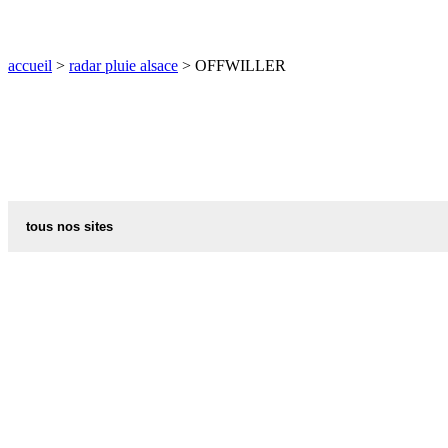
O
P
Q
R
S
T
U
V
W
X
Y
Z
accueil
>
radar pluie alsace
> OFFWILLER
tous nos sites
commune de france
villes et villages en alsace
sites de france
portail region alsace