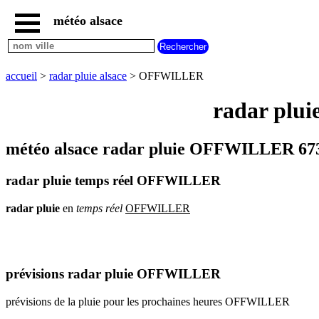
météo alsace
accueil
météo
OFFWILLER
accueil
>
radar pluie alsace
> OFFWILLER
carte
météo
radar plu
alsace
radar
pluie
météo alsace radar pluie OFFWILLER 673
alsace
carte
radar pluie temps réel OFFWILLER
météo
france
radar
pluie
en
temps
réel
OFFWILLER
météo
villes
et
villages
commencant
par
prévisions radar pluie OFFWILLER
A
B
C
D
E
F
G
prévisions de la pluie pour les prochaines heures OFFWILLER
H
I
J
K
L
M
N