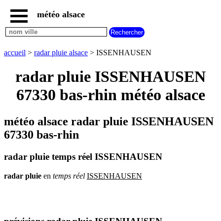
météo alsace
accueil
météo
ISSENHAUSEN
accueil
>
radar pluie alsace
> ISSENHAUSEN
carte
météo
radar pluie ISSENHAUSEN
alsace
67330 bas-rhin météo alsace
radar
pluie
alsace
météo alsace radar pluie ISSENHAUSEN
carte
météo
67330 bas-rhin
france
météo
radar pluie temps réel ISSENHAUSEN
villes
et
villages
radar
pluie
en
temps
réel
ISSENHAUSEN
commencant
par
A
B
C
D
E
F
G
H
I
J
K
L
M
N