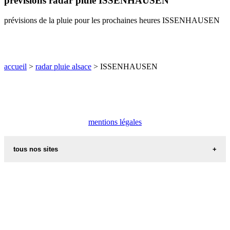
prévisions radar pluie ISSENHAUSEN
O
P
Q
R
S
T
U
prévisions de la pluie pour les prochaines heures ISSENHAUSEN
V
W
X
Y
Z
accueil
>
radar pluie alsace
> ISSENHAUSEN
mentions légales
tous nos sites
commune de france
villes et villages en alsace
sites de france