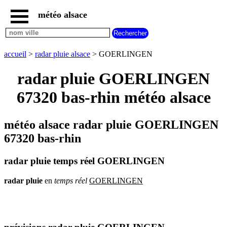
météo alsace
accueil
météo
GOERLINGEN
accueil
>
radar pluie alsace
> GOERLINGEN
carte
météo
radar pluie GOERLINGEN
alsace
67320 bas-rhin météo alsace
radar
pluie
alsace
météo alsace radar pluie GOERLINGEN
carte
météo
67320 bas-rhin
france
météo
radar pluie temps réel GOERLINGEN
villes
et
villages
radar
pluie
en
temps
réel
GOERLINGEN
commencant
par
A
B
C
D
E
F
G
H
I
J
K
L
M
N