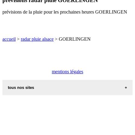
prévisions radar pluie GOERLINGEN
O
P
Q
R
S
T
U
prévisions de la pluie pour les prochaines heures GOERLINGEN
V
W
X
Y
Z
accueil
>
radar pluie alsace
> GOERLINGEN
mentions légales
tous nos sites
commune de france
villes et villages en alsace
sites de france