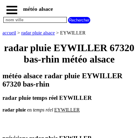
météo alsace
accueil
météo
EYWILLER
accueil
>
radar pluie alsace
> EYWILLER
carte
météo
radar pluie EYWILLER 67320
alsace
bas-rhin météo alsace
radar
pluie
alsace
météo alsace radar pluie EYWILLER
carte
météo
67320 bas-rhin
france
météo
radar pluie temps réel EYWILLER
villes
et
villages
radar
pluie
en
temps
réel
EYWILLER
commencant
par
A
B
C
D
E
F
G
H
I
J
K
L
M
N