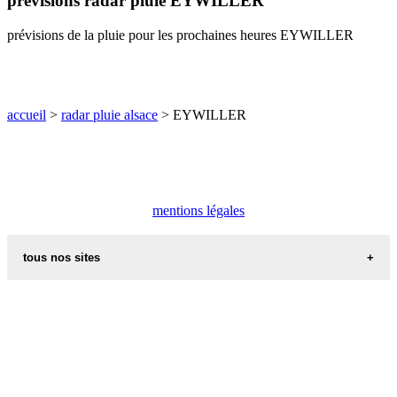
prévisions radar pluie EYWILLER
O
P
Q
R
S
T
U
prévisions de la pluie pour les prochaines heures EYWILLER
V
W
X
Y
Z
accueil
>
radar pluie alsace
> EYWILLER
mentions légales
tous nos sites
commune de france
villes et villages en alsace
sites de france