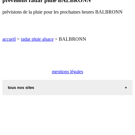
prévisions radar pluie BALBRONN
O
P
Q
R
S
T
U
prévisions de la pluie pour les prochaines heures BALBRONN
V
W
X
Y
Z
accueil
>
radar pluie alsace
> BALBRONN
mentions légales
tous nos sites
commune de france
villes et villages en alsace
sites de france