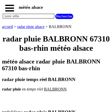
météo alsace
accueil
météo
BALBRONN
accueil
>
radar pluie alsace
> BALBRONN
carte
météo
radar pluie BALBRONN 67310
alsace
bas-rhin météo alsace
radar
pluie
alsace
météo alsace radar pluie BALBRONN
carte
météo
67310 bas-rhin
france
météo
radar pluie temps réel BALBRONN
villes
et
villages
radar
pluie
en
temps
réel
BALBRONN
commencant
par
A
B
C
D
E
F
G
H
I
J
K
L
M
N