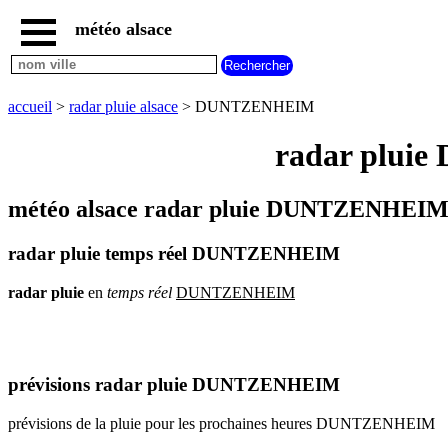
météo alsace
accueil
météo
DUNTZENHEIM
accueil
>
radar pluie alsace
> DUNTZENHEIM
carte
météo
radar pluie
alsace
radar
pluie
météo alsace radar pluie DUNTZENHEIM 
alsace
carte
radar pluie temps réel DUNTZENHEIM
météo
france
radar
pluie
en
temps
réel
DUNTZENHEIM
météo
villes
et
villages
commencant
par
prévisions radar pluie DUNTZENHEIM
A
B
C
D
E
F
G
prévisions de la pluie pour les prochaines heures DUNTZENHEIM
H
I
J
K
L
M
N