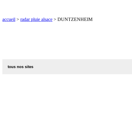
O
P
Q
R
S
T
U
V
W
X
Y
Z
accueil
>
radar pluie alsace
> DUNTZENHEIM
tous nos sites
commune de france
villes et villages en alsace
sites de france
portail region alsace