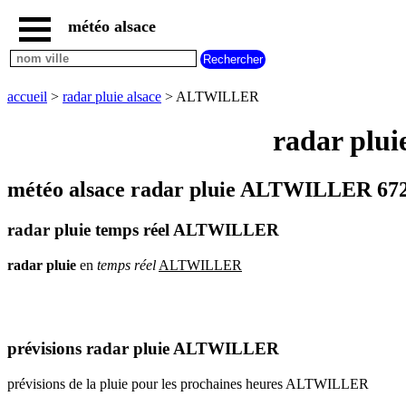
météo alsace
accueil
météo
ALTWILLER
accueil
>
radar pluie alsace
> ALTWILLER
carte
météo
radar plu
alsace
radar
pluie
météo alsace radar pluie ALTWILLER 672
alsace
carte
radar pluie temps réel ALTWILLER
météo
france
radar
pluie
en
temps
réel
ALTWILLER
météo
villes
et
villages
commencant
par
prévisions radar pluie ALTWILLER
A
B
C
D
E
F
G
prévisions de la pluie pour les prochaines heures ALTWILLER
H
I
J
K
L
M
N