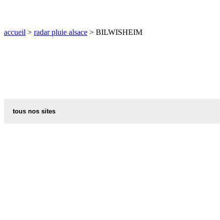
O
P
Q
R
S
T
U
V
W
X
Y
Z
accueil
>
radar pluie alsace
> BILWISHEIM
tous nos sites
commune de france
villes et villages en alsace
sites de france
portail region alsace