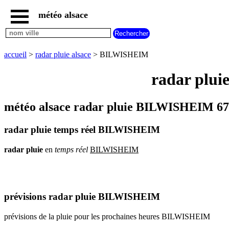
météo alsace
accueil
météo
BILWISHEIM
accueil
>
radar pluie alsace
> BILWISHEIM
carte
météo
radar plui
alsace
radar
pluie
météo alsace radar pluie BILWISHEIM 67
alsace
carte
radar pluie temps réel BILWISHEIM
météo
france
radar
pluie
en
temps
réel
BILWISHEIM
météo
villes
et
villages
commencant
par
prévisions radar pluie BILWISHEIM
A
B
C
D
E
F
G
prévisions de la pluie pour les prochaines heures BILWISHEIM
H
I
J
K
L
M
N