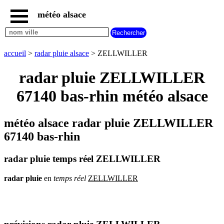
météo alsace
accueil
météo
ZELLWILLER
accueil
>
radar pluie alsace
> ZELLWILLER
carte
météo
radar pluie ZELLWILLER
alsace
67140 bas-rhin météo alsace
radar
pluie
alsace
météo alsace radar pluie ZELLWILLER
carte
météo
67140 bas-rhin
france
météo
radar pluie temps réel ZELLWILLER
villes
et
villages
radar
pluie
en
temps
réel
ZELLWILLER
commencant
par
A
B
C
D
E
F
G
H
I
J
K
L
M
N