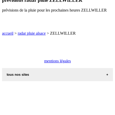
prévisions radar pluie ZELLWILLER
O
P
Q
R
S
T
U
prévisions de la pluie pour les prochaines heures ZELLWILLER
V
W
X
Y
Z
accueil
>
radar pluie alsace
> ZELLWILLER
mentions légales
tous nos sites
commune de france
villes et villages en alsace
sites de france