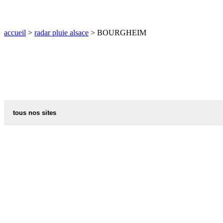
O
P
Q
R
S
T
U
V
W
X
Y
Z
accueil
>
radar pluie alsace
> BOURGHEIM
tous nos sites
commune de france
villes et villages en alsace
sites de france
portail region alsace