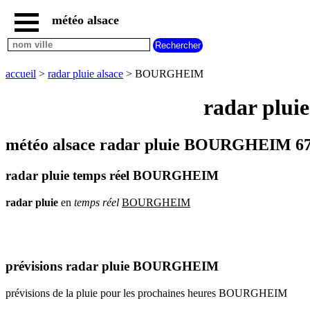
météo alsace
accueil
météo
BOURGHEIM
accueil
>
radar pluie alsace
> BOURGHEIM
carte
météo
radar plui
alsace
radar
pluie
météo alsace radar pluie BOURGHEIM 67
alsace
carte
radar pluie temps réel BOURGHEIM
météo
france
radar
pluie
en
temps
réel
BOURGHEIM
météo
villes
et
villages
commencant
par
prévisions radar pluie BOURGHEIM
A
B
C
D
E
F
G
prévisions de la pluie pour les prochaines heures BOURGHEIM
H
I
J
K
L
M
N