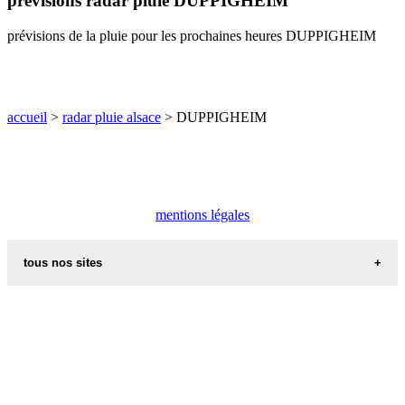
prévisions radar pluie DUPPIGHEIM
O
P
Q
R
S
T
U
prévisions de la pluie pour les prochaines heures DUPPIGHEIM
V
W
X
Y
Z
accueil
>
radar pluie alsace
> DUPPIGHEIM
mentions légales
tous nos sites
commune de france
villes et villages en alsace
sites de france