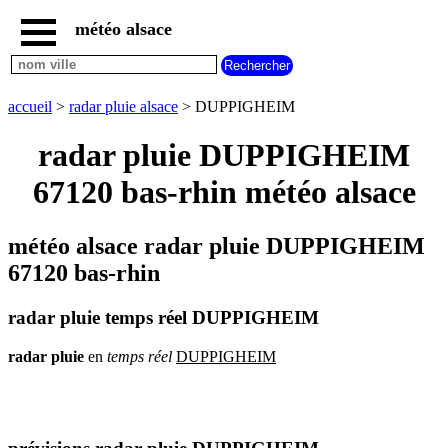
météo alsace
accueil
météo
DUPPIGHEIM
accueil
>
radar pluie alsace
> DUPPIGHEIM
carte
météo
radar pluie DUPPIGHEIM
alsace
67120 bas-rhin météo alsace
radar
pluie
alsace
météo alsace radar pluie DUPPIGHEIM
carte
météo
67120 bas-rhin
france
météo
radar pluie temps réel DUPPIGHEIM
villes
et
villages
radar
pluie
en
temps
réel
DUPPIGHEIM
commencant
par
A
B
C
D
E
F
G
H
I
J
K
L
M
N