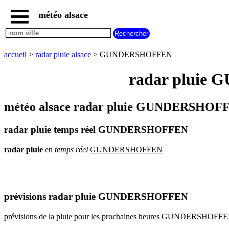
météo alsace
accueil
météo
GUNDERSHOFFEN
accueil
>
radar pluie alsace
> GUNDERSHOFFEN
carte
météo
radar pluie 
alsace
radar
pluie
météo alsace radar pluie GUNDERSHOFF
alsace
carte
radar pluie temps réel GUNDERSHOFFEN
météo
france
radar
pluie
en
temps
réel
GUNDERSHOFFEN
météo
villes
et
villages
commencant
par
prévisions radar pluie GUNDERSHOFFEN
A
B
C
D
E
F
G
prévisions de la pluie pour les prochaines heures GUNDERSHOFF
H
I
J
K
L
M
N