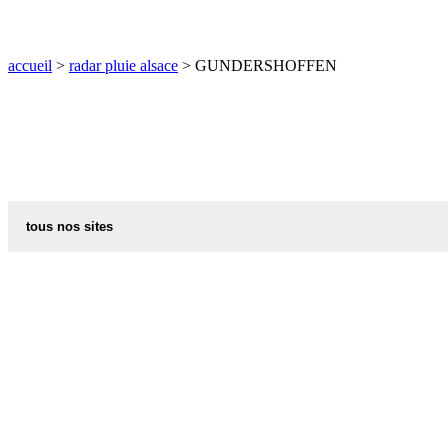
O
P
Q
R
S
T
U
V
W
X
Y
Z
accueil
>
radar pluie alsace
> GUNDERSHOFFEN
tous nos sites
commune de france
villes et villages en alsace
sites de france
portail region alsace