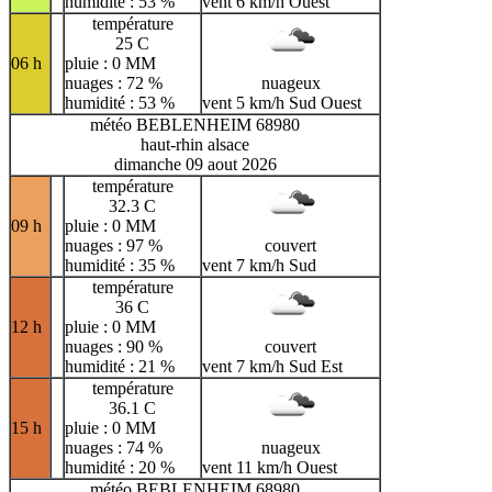
humidité : 53 %
vent 6 km/h Ouest
température
25 C
06 h
pluie : 0 MM
nuages : 72 %
nuageux
humidité : 53 %
vent 5 km/h Sud Ouest
météo BEBLENHEIM 68980
haut-rhin alsace
dimanche 09 aout 2026
température
32.3 C
09 h
pluie : 0 MM
nuages : 97 %
couvert
humidité : 35 %
vent 7 km/h Sud
température
36 C
12 h
pluie : 0 MM
nuages : 90 %
couvert
humidité : 21 %
vent 7 km/h Sud Est
température
36.1 C
15 h
pluie : 0 MM
nuages : 74 %
nuageux
humidité : 20 %
vent 11 km/h Ouest
météo BEBLENHEIM 68980