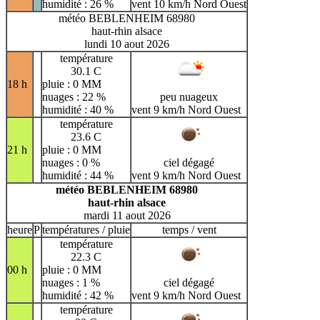
humidité : 26 %
vent 10 km/h Nord Ouest
météo BEBLENHEIM 68980
haut-rhin alsace
lundi 10 aout 2026
température
30.1 C
18 h
pluie : 0 MM
nuages : 22 %
peu nuageux
humidité : 40 %
vent 9 km/h Nord Ouest
température
23.6 C
21 h
pluie : 0 MM
nuages : 0 %
ciel dégagé
humidité : 44 %
vent 9 km/h Nord Ouest
météo BEBLENHEIM 68980
haut-rhin alsace
mardi 11 aout 2026
heure
P
températures / pluie
temps / vent
température
22.3 C
00 h
pluie : 0 MM
nuages : 1 %
ciel dégagé
humidité : 42 %
vent 9 km/h Nord Ouest
température