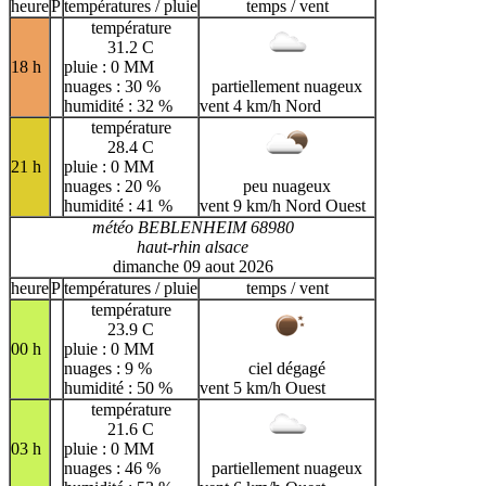
H
I
J
K
L
M
N
heure
P
températures / pluie
temps / vent
température
O
P
Q
R
S
T
U
31.2 C
18 h
pluie : 0 MM
V
W
X
Y
Z
nuages : 30 %
partiellement nuageux
humidité : 32 %
vent 4 km/h Nord
température
28.4 C
21 h
pluie : 0 MM
nuages : 20 %
peu nuageux
humidité : 41 %
vent 9 km/h Nord Ouest
météo BEBLENHEIM 68980
haut-rhin alsace
dimanche 09 aout 2026
heure
P
températures / pluie
temps / vent
température
23.9 C
00 h
pluie : 0 MM
nuages : 9 %
ciel dégagé
humidité : 50 %
vent 5 km/h Ouest
température
21.6 C
03 h
pluie : 0 MM
nuages : 46 %
partiellement nuageux