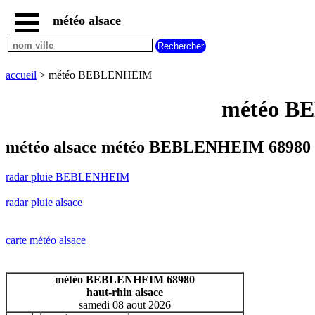
météo alsace
accueil
radar
pluie
accueil
> météo BEBLENHEIM
BEBLENHEIM
carte
météo BE
météo
alsace
radar
météo alsace météo BEBLENHEIM 68980 
pluie
alsace
radar pluie BEBLENHEIM
carte
météo
radar pluie alsace
france
météo
villes
carte météo alsace
et
villages
commencant
météo BEBLENHEIM 68980
par
haut-rhin alsace
A
B
C
D
E
F
G
samedi 08 aout 2026