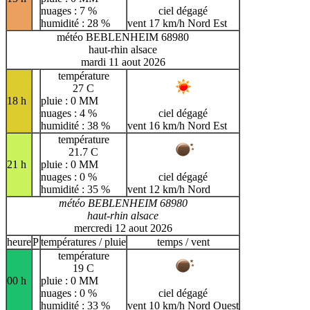
nuages : 7 %
ciel dégagé
humidité : 28 %
vent 17 km/h Nord Est
météo BEBLENHEIM 68980
haut-rhin alsace
mardi 11 aout 2026
température
27 C
18 h
pluie : 0 MM
nuages : 4 %
ciel dégagé
humidité : 38 %
vent 16 km/h Nord Est
température
21.7 C
21 h
pluie : 0 MM
nuages : 0 %
ciel dégagé
humidité : 35 %
vent 12 km/h Nord
météo BEBLENHEIM 68980
haut-rhin alsace
mercredi 12 aout 2026
heure
P
températures / pluie
temps / vent
température
19 C
00 h
pluie : 0 MM
nuages : 0 %
ciel dégagé
humidité : 33 %
vent 10 km/h Nord Ouest