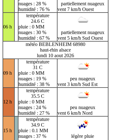
nuages : 28 %
partiellement nuageux
humidité : 76 %
vent 7 km/h Ouest
température
24.6 C
06 h
pluie : 0 MM
nuages : 30 %
partiellement nuageux
humidité : 67 %
vent 5 km/h Sud Ouest
météo BEBLENHEIM 68980
haut-rhin alsace
lundi 10 aout 2026
température
31 C
09 h
pluie : 0 MM
nuages : 19 %
peu nuageux
humidité : 38 %
vent 3 km/h Sud Est
température
35.5 C
12 h
pluie : 0 MM
nuages : 24 %
peu nuageux
humidité : 27 %
vent 6 km/h Nord
température
34.9 C
15 h
pluie : 0.1 MM
nuages : 37 %
légère pluie