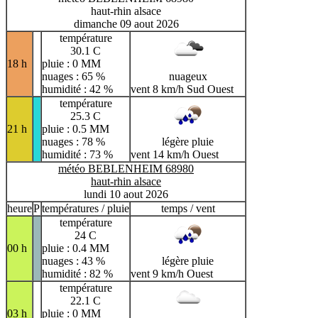
haut-rhin alsace
dimanche 09 aout 2026
température
30.1 C
18 h
pluie : 0 MM
nuages : 65 %
nuageux
humidité : 42 %
vent 8 km/h Sud Ouest
température
25.3 C
21 h
pluie : 0.5 MM
nuages : 78 %
légère pluie
humidité : 73 %
vent 14 km/h Ouest
météo BEBLENHEIM 68980
haut-rhin alsace
lundi 10 aout 2026
heure
P
températures / pluie
temps / vent
température
24 C
00 h
pluie : 0.4 MM
nuages : 43 %
légère pluie
humidité : 82 %
vent 9 km/h Ouest
température
22.1 C
03 h
pluie : 0 MM