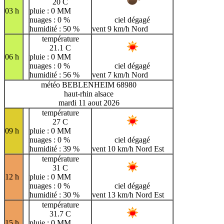
20 C
03 h
pluie : 0 MM
nuages : 0 %
ciel dégagé
humidité : 50 %
vent 9 km/h Nord
température
21.1 C
06 h
pluie : 0 MM
nuages : 0 %
ciel dégagé
humidité : 56 %
vent 7 km/h Nord
météo BEBLENHEIM 68980
haut-rhin alsace
mardi 11 aout 2026
température
27 C
09 h
pluie : 0 MM
nuages : 0 %
ciel dégagé
humidité : 39 %
vent 10 km/h Nord Est
température
31 C
12 h
pluie : 0 MM
nuages : 0 %
ciel dégagé
humidité : 30 %
vent 13 km/h Nord Est
température
31.7 C
15 h
pluie : 0 MM