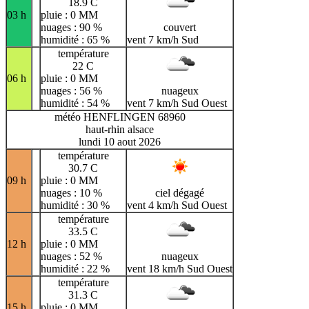
18.9 C
03 h
pluie : 0 MM
nuages : 90 %
couvert
humidité : 65 %
vent 7 km/h Sud
température
22 C
06 h
pluie : 0 MM
nuages : 56 %
nuageux
humidité : 54 %
vent 7 km/h Sud Ouest
météo HENFLINGEN 68960
haut-rhin alsace
lundi 10 aout 2026
température
30.7 C
09 h
pluie : 0 MM
nuages : 10 %
ciel dégagé
humidité : 30 %
vent 4 km/h Sud Ouest
température
33.5 C
12 h
pluie : 0 MM
nuages : 52 %
nuageux
humidité : 22 %
vent 18 km/h Sud Ouest
température
31.3 C
15 h
pluie : 0 MM