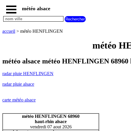
météo alsace
accueil
radar
pluie
accueil
> météo HENFLINGEN
HENFLINGEN
carte
météo HE
météo
alsace
radar
météo alsace météo HENFLINGEN 68960 h
pluie
alsace
radar pluie HENFLINGEN
carte
météo
radar pluie alsace
france
météo
villes
carte météo alsace
et
villages
commencant
météo HENFLINGEN 68960
par
haut-rhin alsace
A
B
C
D
E
F
G
vendredi 07 aout 2026