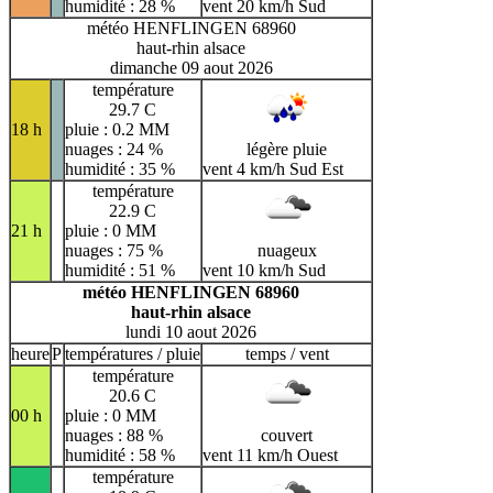
humidité : 28 %
vent 20 km/h Sud
météo HENFLINGEN 68960
haut-rhin alsace
dimanche 09 aout 2026
température
29.7 C
18 h
pluie : 0.2 MM
nuages : 24 %
légère pluie
humidité : 35 %
vent 4 km/h Sud Est
température
22.9 C
21 h
pluie : 0 MM
nuages : 75 %
nuageux
humidité : 51 %
vent 10 km/h Sud
météo HENFLINGEN 68960
haut-rhin alsace
lundi 10 aout 2026
heure
P
températures / pluie
temps / vent
température
20.6 C
00 h
pluie : 0 MM
nuages : 88 %
couvert
humidité : 58 %
vent 11 km/h Ouest
température