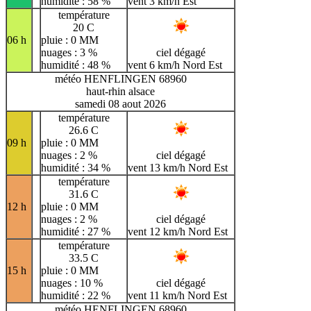
humidité : 58 %
vent 3 km/h Est
température
20 C
06 h
pluie : 0 MM
nuages : 3 %
ciel dégagé
humidité : 48 %
vent 6 km/h Nord Est
météo HENFLINGEN 68960
haut-rhin alsace
samedi 08 aout 2026
température
26.6 C
09 h
pluie : 0 MM
nuages : 2 %
ciel dégagé
humidité : 34 %
vent 13 km/h Nord Est
température
31.6 C
12 h
pluie : 0 MM
nuages : 2 %
ciel dégagé
humidité : 27 %
vent 12 km/h Nord Est
température
33.5 C
15 h
pluie : 0 MM
nuages : 10 %
ciel dégagé
humidité : 22 %
vent 11 km/h Nord Est
météo HENFLINGEN 68960