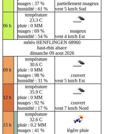
nuages : 37 %
partiellement nuageux
humidité : 61 %
vent 5 km/h Sud
température
23.3 C
06 h
pluie : 0 MM
nuages : 69 %
nuageux
humidité : 54 %
vent 4 km/h Est
météo HENFLINGEN 68960
haut-rhin alsace
dimanche 09 aout 2026
température
30.6 C
09 h
pluie : 0 MM
nuages : 98 %
couvert
humidité : 31 %
vent 5 km/h Est
température
35.9 C
12 h
pluie : 0 MM
nuages : 92 %
couvert
humidité : 17 %
vent 7 km/h Nord
température
32.6 C
15 h
pluie : 0.2 MM
nuages : 41 %
légère pluie