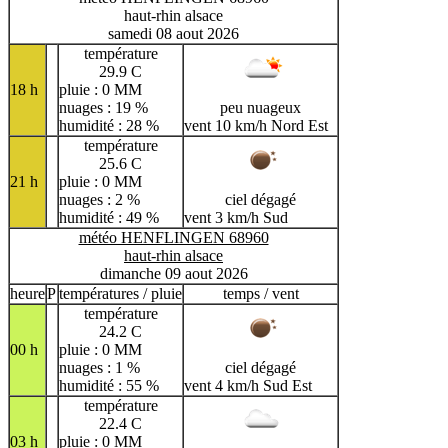
haut-rhin alsace
samedi 08 aout 2026
température
29.9 C
18 h
pluie : 0 MM
nuages : 19 %
peu nuageux
humidité : 28 %
vent 10 km/h Nord Est
température
25.6 C
21 h
pluie : 0 MM
nuages : 2 %
ciel dégagé
humidité : 49 %
vent 3 km/h Sud
météo HENFLINGEN 68960
haut-rhin alsace
dimanche 09 aout 2026
heure
P
températures / pluie
temps / vent
température
24.2 C
00 h
pluie : 0 MM
nuages : 1 %
ciel dégagé
humidité : 55 %
vent 4 km/h Sud Est
température
22.4 C
03 h
pluie : 0 MM