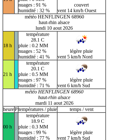
nuages : 91 %
couvert
humidité : 32 %
vent 14 km/h Ouest
météo HENFLINGEN 68960
haut-rhin alsace
lundi 10 aout 2026
température
28.1 C
18 h
pluie : 0.2 MM
nuages : 52 %
légère pluie
humidité : 41 %
vent 5 km/h Nord
température
20.1 C
21 h
pluie : 0.5 MM
nuages : 97 %
légère pluie
humidité : 71 %
vent 6 km/h Sud
météo HENFLINGEN 68960
haut-rhin alsace
mardi 11 aout 2026
heure
P
températures / pluie
temps / vent
température
18.9 C
00 h
pluie : 0.3 MM
nuages : 99 %
légère pluie
humidité : 77 %
vent 7 km/h Sud