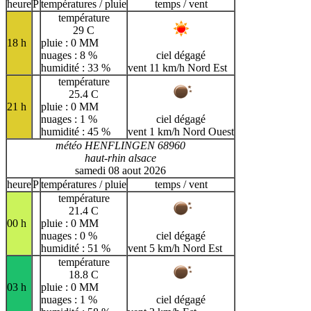
H
I
J
K
L
M
N
heure
P
températures / pluie
temps / vent
température
O
P
Q
R
S
T
U
29 C
18 h
pluie : 0 MM
V
W
X
Y
Z
nuages : 8 %
ciel dégagé
humidité : 33 %
vent 11 km/h Nord Est
température
25.4 C
21 h
pluie : 0 MM
nuages : 1 %
ciel dégagé
humidité : 45 %
vent 1 km/h Nord Ouest
météo HENFLINGEN 68960
haut-rhin alsace
samedi 08 aout 2026
heure
P
températures / pluie
temps / vent
température
21.4 C
00 h
pluie : 0 MM
nuages : 0 %
ciel dégagé
humidité : 51 %
vent 5 km/h Nord Est
température
18.8 C
03 h
pluie : 0 MM
nuages : 1 %
ciel dégagé