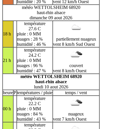
humidité : 20 %
vent 12 km/h Ouest
météo WETTOLSHEIM 68920
haut-rhin alsace
dimanche 09 aout 2026
température
27.6 C
18 h
pluie : 0 MM
nuages : 28 %
partiellement nuageux
humidité : 46 %
vent 8 km/h Sud Ouest
température
24.2 C
21 h
pluie : 0 MM
nuages : 96 %
couvert
humidité : 47 %
vent 8 km/h Ouest
météo WETTOLSHEIM 68920
haut-rhin alsace
lundi 10 aout 2026
heure
P
températures / pluie
temps / vent
température
22.2 C
00 h
pluie : 0 MM
nuages : 84 %
nuageux
humidité : 43 %
vent 7 km/h Ouest
température