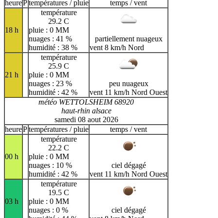
H
I
J
K
L
M
N
heure
P
températures / pluie
temps / vent
température
O
P
Q
R
S
T
U
29.2 C
18 h
pluie : 0 MM
V
W
X
Y
Z
nuages : 41 %
partiellement nuageux
humidité : 38 %
vent 8 km/h Nord
température
25.9 C
21 h
pluie : 0 MM
nuages : 23 %
peu nuageux
humidité : 42 %
vent 11 km/h Nord Ouest
météo WETTOLSHEIM 68920
haut-rhin alsace
samedi 08 aout 2026
heure
P
températures / pluie
temps / vent
température
22.2 C
00 h
pluie : 0 MM
nuages : 10 %
ciel dégagé
humidité : 42 %
vent 11 km/h Nord Ouest
température
19.5 C
03 h
pluie : 0 MM
nuages : 0 %
ciel dégagé