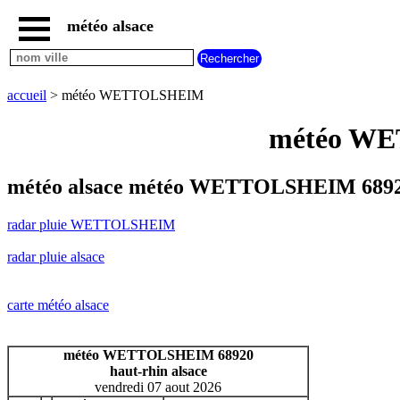
météo alsace
accueil
radar
pluie
accueil
> météo WETTOLSHEIM
WETTOLSHEIM
carte
météo WET
météo
alsace
radar
météo alsace météo WETTOLSHEIM 68920
pluie
alsace
radar pluie WETTOLSHEIM
carte
météo
radar pluie alsace
france
météo
villes
carte météo alsace
et
villages
commencant
météo WETTOLSHEIM 68920
par
haut-rhin alsace
A
B
C
D
E
F
G
vendredi 07 aout 2026