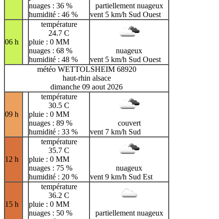
nuages : 36 %
partiellement nuageux
humidité : 46 %
vent 5 km/h Sud Ouest
température
24.7 C
06 h
pluie : 0 MM
nuages : 68 %
nuageux
humidité : 48 %
vent 5 km/h Sud Ouest
météo WETTOLSHEIM 68920
haut-rhin alsace
dimanche 09 aout 2026
température
30.5 C
09 h
pluie : 0 MM
nuages : 89 %
couvert
humidité : 33 %
vent 7 km/h Sud
température
35.7 C
12 h
pluie : 0 MM
nuages : 75 %
nuageux
humidité : 20 %
vent 9 km/h Sud Est
température
36.2 C
15 h
pluie : 0 MM
nuages : 50 %
partiellement nuageux