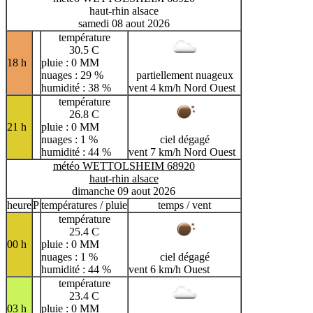
haut-rhin alsace
samedi 08 aout 2026
température
30.5 C
18 h
pluie : 0 MM
nuages : 29 %
partiellement nuageux
humidité : 38 %
vent 4 km/h Nord Ouest
température
26.8 C
21 h
pluie : 0 MM
nuages : 1 %
ciel dégagé
humidité : 44 %
vent 7 km/h Nord Ouest
météo WETTOLSHEIM 68920
haut-rhin alsace
dimanche 09 aout 2026
heure
P
températures / pluie
temps / vent
température
25.4 C
00 h
pluie : 0 MM
nuages : 1 %
ciel dégagé
humidité : 44 %
vent 6 km/h Ouest
température
23.4 C
03 h
pluie : 0 MM