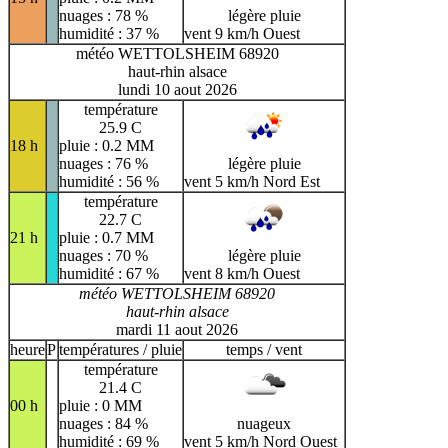
nuages : 78 %
légère pluie
humidité : 37 %
vent 9 km/h Ouest
météo WETTOLSHEIM 68920
haut-rhin alsace
lundi 10 aout 2026
température
25.9 C
18 h
pluie : 0.2 MM
nuages : 76 %
légère pluie
humidité : 56 %
vent 5 km/h Nord Est
température
22.7 C
21 h
pluie : 0.7 MM
nuages : 70 %
légère pluie
humidité : 67 %
vent 8 km/h Ouest
météo WETTOLSHEIM 68920
haut-rhin alsace
mardi 11 aout 2026
heure
P
températures / pluie
temps / vent
température
21.4 C
00 h
pluie : 0 MM
nuages : 84 %
nuageux
humidité : 69 %
vent 5 km/h Nord Ouest