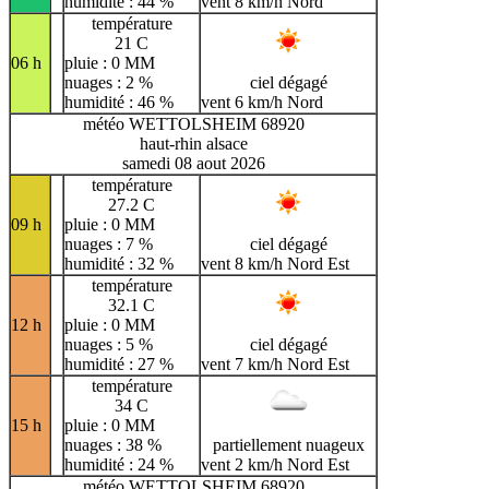
humidité : 44 %
vent 8 km/h Nord
température
21 C
06 h
pluie : 0 MM
nuages : 2 %
ciel dégagé
humidité : 46 %
vent 6 km/h Nord
météo WETTOLSHEIM 68920
haut-rhin alsace
samedi 08 aout 2026
température
27.2 C
09 h
pluie : 0 MM
nuages : 7 %
ciel dégagé
humidité : 32 %
vent 8 km/h Nord Est
température
32.1 C
12 h
pluie : 0 MM
nuages : 5 %
ciel dégagé
humidité : 27 %
vent 7 km/h Nord Est
température
34 C
15 h
pluie : 0 MM
nuages : 38 %
partiellement nuageux
humidité : 24 %
vent 2 km/h Nord Est
météo WETTOLSHEIM 68920