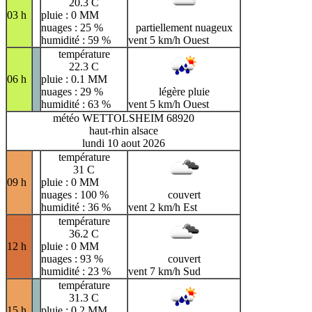
20.3 C
03 h
pluie : 0 MM
nuages : 25 %
partiellement nuageux
humidité : 59 %
vent 5 km/h Ouest
température
22.3 C
06 h
pluie : 0.1 MM
nuages : 29 %
légère pluie
humidité : 63 %
vent 5 km/h Ouest
météo WETTOLSHEIM 68920
haut-rhin alsace
lundi 10 aout 2026
température
31 C
09 h
pluie : 0 MM
nuages : 100 %
couvert
humidité : 36 %
vent 2 km/h Est
température
36.2 C
12 h
pluie : 0 MM
nuages : 93 %
couvert
humidité : 23 %
vent 7 km/h Sud
température
31.3 C
15 h
pluie : 0.2 MM