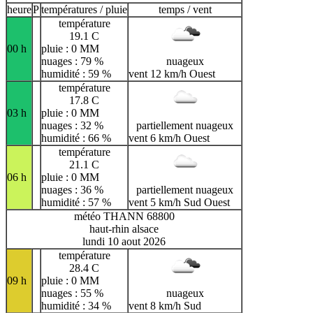
heure
P
températures / pluie
temps / vent
température
19.1 C
00 h
pluie : 0 MM
nuages : 79 %
nuageux
humidité : 59 %
vent 12 km/h Ouest
température
17.8 C
03 h
pluie : 0 MM
nuages : 32 %
partiellement nuageux
humidité : 66 %
vent 6 km/h Ouest
température
21.1 C
06 h
pluie : 0 MM
nuages : 36 %
partiellement nuageux
humidité : 57 %
vent 5 km/h Sud Ouest
météo THANN 68800
haut-rhin alsace
lundi 10 aout 2026
température
28.4 C
09 h
pluie : 0 MM
nuages : 55 %
nuageux
humidité : 34 %
vent 8 km/h Sud