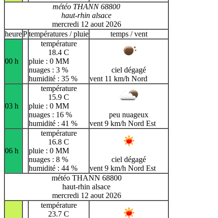
météo THANN 68800
haut-rhin alsace
mercredi 12 aout 2026
heure
P
températures / pluie
temps / vent
température
18.4 C
00 h
pluie : 0 MM
nuages : 3 %
ciel dégagé
humidité : 35 %
vent 11 km/h Nord
température
15.9 C
03 h
pluie : 0 MM
nuages : 16 %
peu nuageux
humidité : 41 %
vent 9 km/h Nord Est
température
16.8 C
06 h
pluie : 0 MM
nuages : 8 %
ciel dégagé
humidité : 44 %
vent 9 km/h Nord Est
météo THANN 68800
haut-rhin alsace
mercredi 12 aout 2026
température
23.7 C