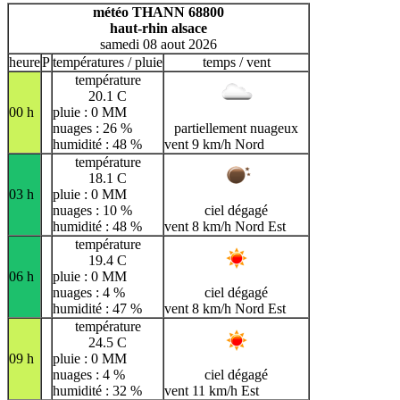
H
I
J
K
L
M
N
météo THANN 68800
haut-rhin alsace
O
P
Q
R
S
T
U
samedi 08 aout 2026
V
W
X
Y
Z
heure
P
températures / pluie
temps / vent
température
20.1 C
00 h
pluie : 0 MM
nuages : 26 %
partiellement nuageux
humidité : 48 %
vent 9 km/h Nord
température
18.1 C
03 h
pluie : 0 MM
nuages : 10 %
ciel dégagé
humidité : 48 %
vent 8 km/h Nord Est
température
19.4 C
06 h
pluie : 0 MM
nuages : 4 %
ciel dégagé
humidité : 47 %
vent 8 km/h Nord Est
température
24.5 C
09 h
pluie : 0 MM
nuages : 4 %
ciel dégagé
humidité : 32 %
vent 11 km/h Est