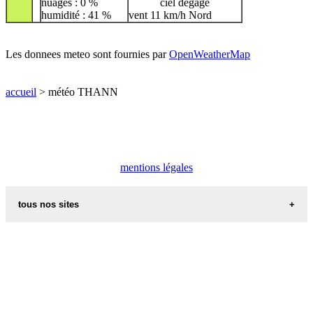
nuages : 0 %
ciel dégagé
humidité : 41 %
vent 11 km/h Nord
Les donnees meteo sont fournies par
OpenWeatherMap
accueil
> météo THANN
mentions légales
tous nos sites
commune de france
villes et villages en alsace
sites de france