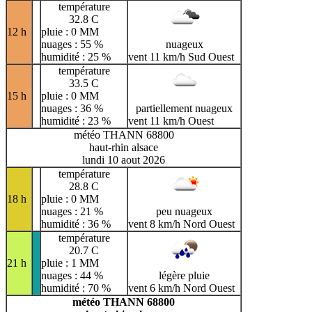
température
32.8 C
12 h
pluie : 0 MM
nuages : 55 %
nuageux
humidité : 25 %
vent 11 km/h Sud Ouest
température
33.5 C
15 h
pluie : 0 MM
nuages : 36 %
partiellement nuageux
humidité : 23 %
vent 11 km/h Ouest
météo THANN 68800
haut-rhin alsace
lundi 10 aout 2026
température
28.8 C
18 h
pluie : 0 MM
nuages : 21 %
peu nuageux
humidité : 36 %
vent 8 km/h Nord Ouest
température
20.7 C
21 h
pluie : 1 MM
nuages : 44 %
légère pluie
humidité : 70 %
vent 6 km/h Nord Ouest
météo THANN 68800