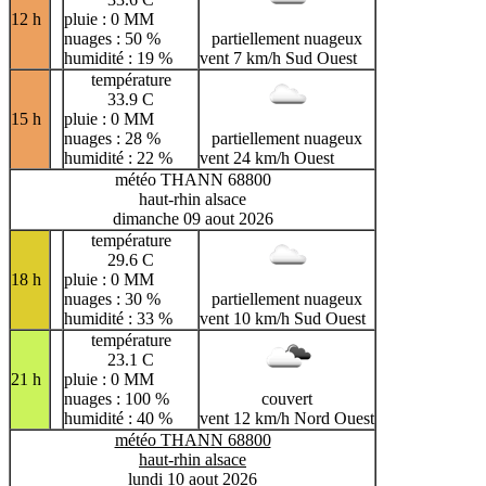
12 h
pluie : 0 MM
nuages : 50 %
partiellement nuageux
humidité : 19 %
vent 7 km/h Sud Ouest
température
33.9 C
15 h
pluie : 0 MM
nuages : 28 %
partiellement nuageux
humidité : 22 %
vent 24 km/h Ouest
météo THANN 68800
haut-rhin alsace
dimanche 09 aout 2026
température
29.6 C
18 h
pluie : 0 MM
nuages : 30 %
partiellement nuageux
humidité : 33 %
vent 10 km/h Sud Ouest
température
23.1 C
21 h
pluie : 0 MM
nuages : 100 %
couvert
humidité : 40 %
vent 12 km/h Nord Ouest
météo THANN 68800
haut-rhin alsace
lundi 10 aout 2026