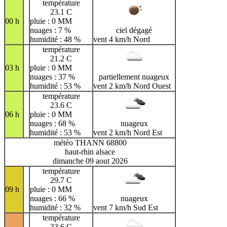
température
23.1 C
00 h
pluie : 0 MM
nuages : 7 %
ciel dégagé
humidité : 48 %
vent 4 km/h Nord
température
21.2 C
03 h
pluie : 0 MM
nuages : 37 %
partiellement nuageux
humidité : 53 %
vent 2 km/h Nord Ouest
température
23.6 C
06 h
pluie : 0 MM
nuages : 68 %
nuageux
humidité : 53 %
vent 2 km/h Nord Est
météo THANN 68800
haut-rhin alsace
dimanche 09 aout 2026
température
29.7 C
09 h
pluie : 0 MM
nuages : 66 %
nuageux
humidité : 32 %
vent 7 km/h Sud Est
température
33.6 C