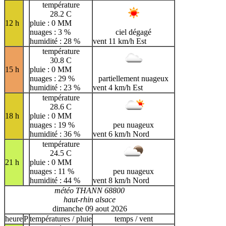
température
28.2 C
12 h
pluie : 0 MM
nuages : 3 %
ciel dégagé
humidité : 28 %
vent 11 km/h Est
température
30.8 C
15 h
pluie : 0 MM
nuages : 29 %
partiellement nuageux
humidité : 23 %
vent 4 km/h Est
température
28.6 C
18 h
pluie : 0 MM
nuages : 19 %
peu nuageux
humidité : 36 %
vent 6 km/h Nord
température
24.5 C
21 h
pluie : 0 MM
nuages : 11 %
peu nuageux
humidité : 44 %
vent 8 km/h Nord
météo THANN 68800
haut-rhin alsace
dimanche 09 aout 2026
heure
P
températures / pluie
temps / vent