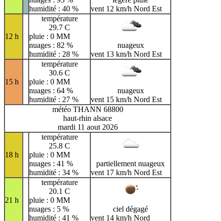
humidité : 40 %
vent 12 km/h Nord Est
température
29.7 C
12 h
pluie : 0 MM
nuages : 82 %
nuageux
humidité : 28 %
vent 13 km/h Nord Est
température
30.6 C
15 h
pluie : 0 MM
nuages : 64 %
nuageux
humidité : 27 %
vent 15 km/h Nord Est
météo THANN 68800
haut-rhin alsace
mardi 11 aout 2026
température
25.8 C
18 h
pluie : 0 MM
nuages : 41 %
partiellement nuageux
humidité : 34 %
vent 17 km/h Nord Est
température
20.1 C
21 h
pluie : 0 MM
nuages : 5 %
ciel dégagé
humidité : 41 %
vent 14 km/h Nord