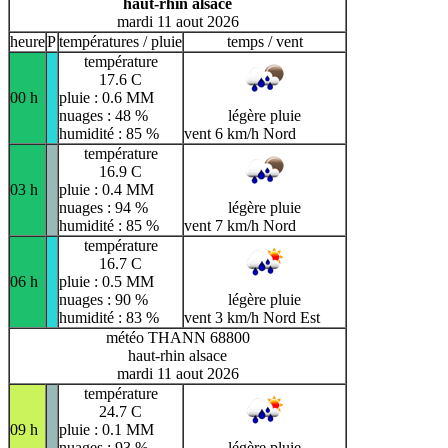
haut-rhin alsace
mardi 11 aout 2026
heure
P
températures / pluie
temps / vent
température
17.6 C
00 h
pluie : 0.6 MM
nuages : 48 %
légère pluie
humidité : 85 %
vent 6 km/h Nord
température
16.9 C
03 h
pluie : 0.4 MM
nuages : 94 %
légère pluie
humidité : 85 %
vent 7 km/h Nord
température
16.7 C
06 h
pluie : 0.5 MM
nuages : 90 %
légère pluie
humidité : 83 %
vent 3 km/h Nord Est
météo THANN 68800
haut-rhin alsace
mardi 11 aout 2026
température
24.7 C
09 h
pluie : 0.1 MM
nuages : 93 %
légère pluie