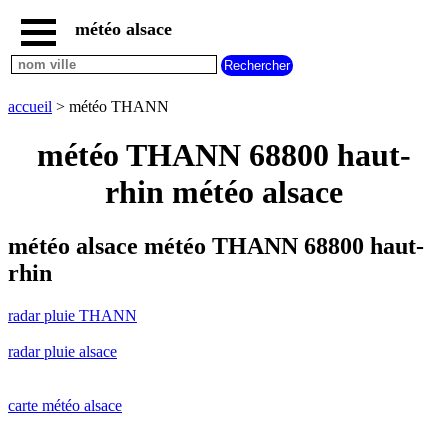
météo alsace
accueil
radar
pluie
accueil
> météo THANN
THANN
carte
météo THANN 68800 haut-
météo
alsace
rhin météo alsace
radar
pluie
alsace
météo alsace météo THANN 68800 haut-
carte
rhin
météo
france
radar pluie THANN
météo
villes
radar pluie alsace
et
villages
commencant
par
carte météo alsace
A
B
C
D
E
F
G